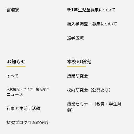
入試情報
富浦寮
新1年生児童募集について
学校説明会
新1年生児童募集について
編入学調査・募集について
編入学調査・募集について
通学区域
通学区域
お知らせ
お知らせ
本校の研究
すべて
入試情報・セミナー情報など
ニュース
すべて
授業研究会
行事と生活団活動
探究プログラムの実践
入試情報・セミナー情報など
校内研究会（公開あり）
ニュース
学校からｰ作成中
授業セミナー（教員・学生対
行事と生活団活動
象）
本校の研究
探究プログラムの実践
授業研究会
校内研究会（公開あり）