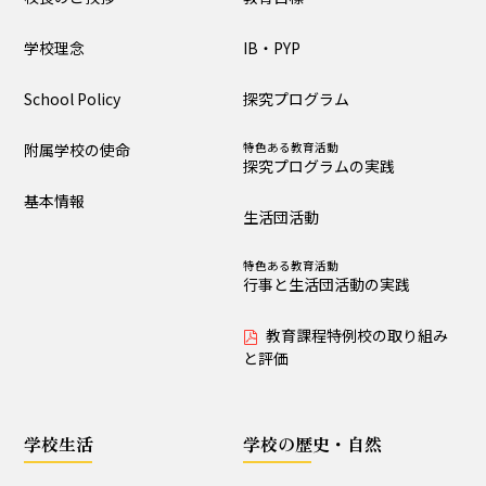
大泉の教育
学校理念
IB・PYP
教育目標
IB・PYP
School Policy
探究プログラム
探究プログラム
特色ある教育活動
探究プログラムの実践
附属学校の使命
特色ある教育活動
探究プログラムの実践
生活団活動
特色ある教育活動
基本情報
行事と生活団活動の実践
生活団活動
教育課程特例校の取り
特色ある教育活動
組みと評価
行事と生活団活動の実践
教育課程特例校の取り組み
学校生活
と評価
生活時程表
年間行事
学校生活
学校の歴史・自然
特色ある教育活動
給食
行事と生活団活動の実践