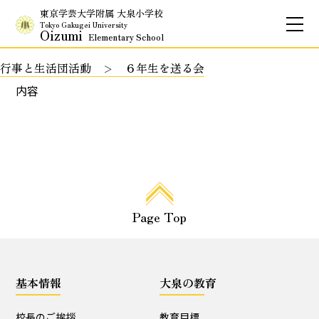
東京学芸大学附属 大泉小学校
Tokyo Gakugei University
Oizumi
Elementary School
行事と生活団活動
６年生を送る会
お問合せ
アクセス
English
内容
保護者専用ページ
基本情報
Page Top
校長のご挨拶
学校理念
School Policy
附属学校の使命
基本情報
大泉の教育
基本情報
校長のご挨拶
教育目標