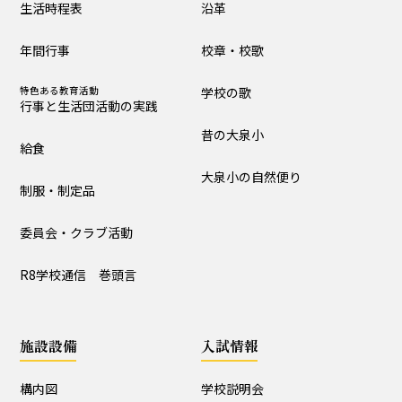
生活時程表
沿革
制服・制定品
委員会・クラブ活動
年間行事
校章・校歌
R8学校通信 巻頭言
特色ある教育活動
学校の歌
行事と生活団活動の実践
学校の歴史・自然
昔の大泉小
給食
沿革
校章・校歌
大泉小の自然便り
制服・制定品
学校の歌
昔の大泉小
委員会・クラブ活動
大泉小の自然便り
R8学校通信 巻頭言
施設設備
施設設備
入試情報
構内図
富浦寮
構内図
学校説明会