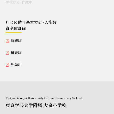
学校からｰ作成中
授業セミナー（教員・学生
対象）
いじめ防止基本方針･人権教
育全体計画
いじめ防止基本方針･人権教育全体計画
詳細版
詳細版
概要版
概要版
児童用
児童用
Tokyo Gakugei University Oizumi Elementary School
東京学芸大学附属 大泉小学校