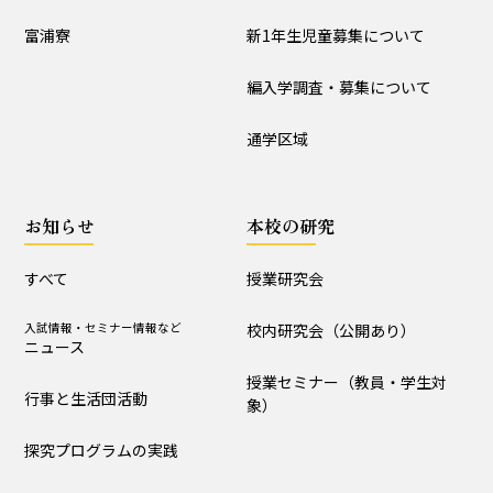
入試情報
富浦寮
新1年生児童募集について
学校説明会
新1年生児童募集について
編入学調査・募集について
編入学調査・募集について
通学区域
通学区域
お知らせ
お知らせ
本校の研究
すべて
入試情報・セミナー情報など
ニュース
すべて
授業研究会
行事と生活団活動
探究プログラムの実践
入試情報・セミナー情報など
校内研究会（公開あり）
ニュース
学校からｰ作成中
授業セミナー（教員・学生対
行事と生活団活動
象）
本校の研究
探究プログラムの実践
授業研究会
校内研究会（公開あり）