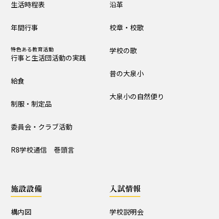
生活時程表
沿革
制服・制定品
委員会・クラブ活動
年間行事
校章・校歌
R8学校通信 巻頭言
特色ある教育活動
学校の歌
行事と生活団活動の実践
学校の歴史・自然
昔の大泉小
給食
沿革
校章・校歌
大泉小の自然便り
制服・制定品
学校の歌
昔の大泉小
委員会・クラブ活動
大泉小の自然便り
R8学校通信 巻頭言
施設設備
施設設備
入試情報
構内図
富浦寮
構内図
学校説明会