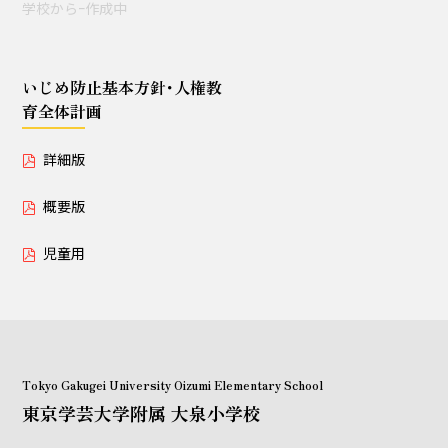
学校からｰ作成中
授業セミナー（教員・学生
対象）
いじめ防止基本方針･人権教
育全体計画
いじめ防止基本方針･人権教育全体計画
詳細版
詳細版
概要版
概要版
児童用
児童用
Tokyo Gakugei University Oizumi Elementary School
東京学芸大学附属 大泉小学校