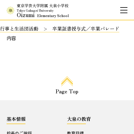
東京学芸大学附属 大泉小学校
Tokyo Gakugei University
Oizumi
Elementary School
行事と生活団活動
卒業証書授与式／卒業パレード
お問合せ
アクセス
English
内容
保護者専用ページ
基本情報
Page Top
校長のご挨拶
学校理念
School Policy
附属学校の使命
基本情報
大泉の教育
基本情報
校長のご挨拶
教育目標