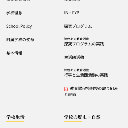
大泉の教育
学校理念
IB・PYP
教育目標
IB・PYP
School Policy
探究プログラム
探究プログラム
特色ある教育活動
探究プログラムの実践
附属学校の使命
特色ある教育活動
探究プログラムの実践
生活団活動
特色ある教育活動
基本情報
行事と生活団活動の実践
生活団活動
教育課程特例校の取り
特色ある教育活動
組みと評価
行事と生活団活動の実践
教育課程特例校の取り組み
学校生活
と評価
生活時程表
年間行事
学校生活
学校の歴史・自然
特色ある教育活動
給食
行事と生活団活動の実践