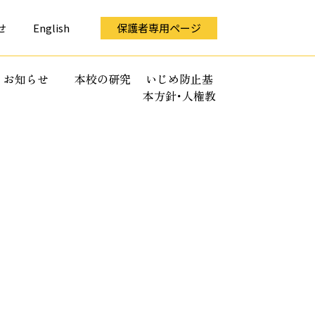
せ
English
保護者専用ページ
お知らせ
本校の研究
いじめ防止基
本方針･人権教
育全体計画