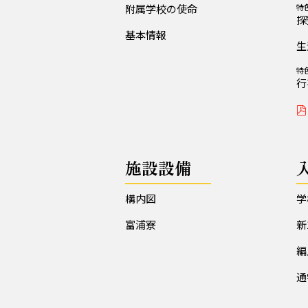
附属学校の使命
特
探
基本情報
生
特
行
施設設備
構内図
学
富浦寮
新
編
通