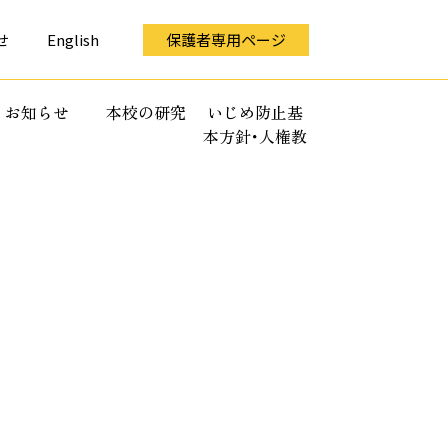
せ
English
保護者専用ページ
お知らせ
本校の研究
いじめ防止基
本方針･人権教
育全体計画