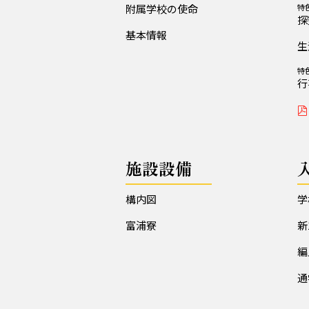
附属学校の使命
特
探
基本情報
生
特
行
施設設備
構内図
学
富浦寮
新
編
通