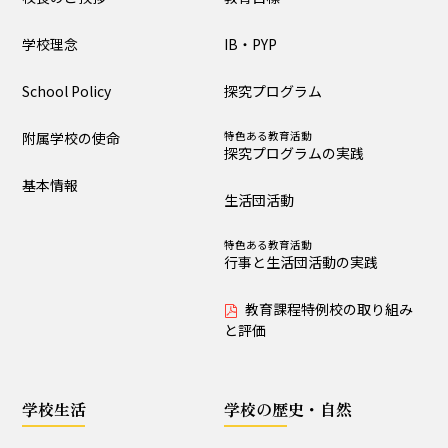
大泉の教育
学校理念
IB・PYP
教育目標
IB・PYP
School Policy
探究プログラム
探究プログラム
特色ある教育活動
探究プログラムの実践
附属学校の使命
特色ある教育活動
探究プログラムの実践
生活団活動
特色ある教育活動
基本情報
行事と生活団活動の実践
生活団活動
教育課程特例校の取り
特色ある教育活動
組みと評価
行事と生活団活動の実践
教育課程特例校の取り組み
学校生活
と評価
生活時程表
年間行事
学校生活
学校の歴史・自然
特色ある教育活動
給食
行事と生活団活動の実践