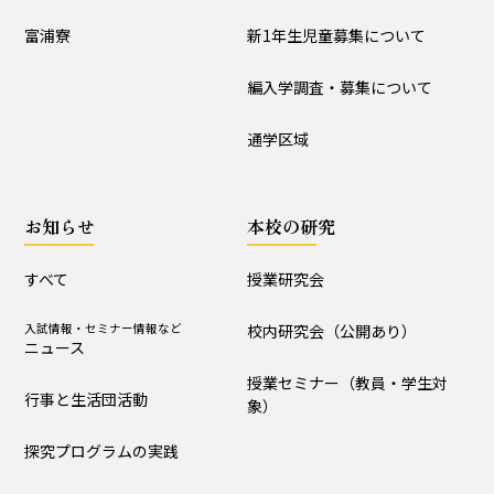
入試情報
富浦寮
新1年生児童募集について
学校説明会
新1年生児童募集について
編入学調査・募集について
編入学調査・募集について
通学区域
通学区域
お知らせ
お知らせ
本校の研究
すべて
入試情報・セミナー情報など
ニュース
すべて
授業研究会
行事と生活団活動
探究プログラムの実践
入試情報・セミナー情報など
校内研究会（公開あり）
ニュース
学校からｰ作成中
授業セミナー（教員・学生対
行事と生活団活動
象）
本校の研究
探究プログラムの実践
授業研究会
校内研究会（公開あり）