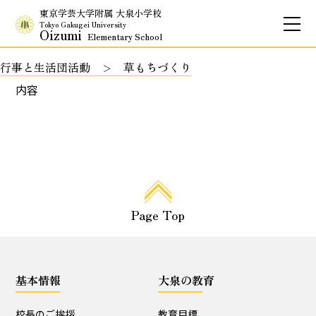
東京学芸大学附属 大泉小学校
Tokyo Gakugei University
Oizumi
Elementary School
行事と生活団活動
草もちづくり
お問合せ
アクセス
English
内容
保護者専用ページ
基本情報
Page Top
校長のご挨拶
学校理念
School Policy
附属学校の使命
基本情報
大泉の教育
基本情報
校長のご挨拶
教育目標