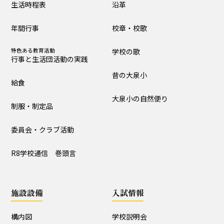
生活時程表
沿革
制服・制定品
委員会・クラブ活動
年間行事
校章・校歌
R8学校通信 巻頭言
特色ある教育活動
学校の歌
行事と生活団活動の実践
学校の歴史・自然
昔の大泉小
給食
沿革
校章・校歌
大泉小の自然便り
制服・制定品
学校の歌
昔の大泉小
委員会・クラブ活動
大泉小の自然便り
R8学校通信 巻頭言
施設設備
施設設備
入試情報
構内図
富浦寮
構内図
学校説明会