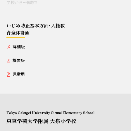
学校からｰ作成中
授業セミナー（教員・学生
対象）
いじめ防止基本方針･人権教
育全体計画
いじめ防止基本方針･人権教育全体計画
詳細版
詳細版
概要版
概要版
児童用
児童用
Tokyo Gakugei University Oizumi Elementary School
東京学芸大学附属 大泉小学校