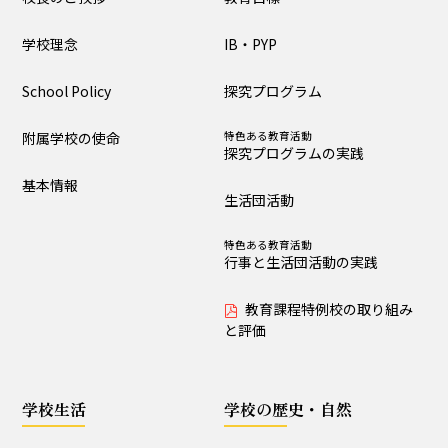
大泉の教育
学校理念
IB・PYP
教育目標
IB・PYP
School Policy
探究プログラム
探究プログラム
特色ある教育活動
探究プログラムの実践
附属学校の使命
特色ある教育活動
探究プログラムの実践
生活団活動
特色ある教育活動
基本情報
行事と生活団活動の実践
生活団活動
教育課程特例校の取り
特色ある教育活動
組みと評価
行事と生活団活動の実践
教育課程特例校の取り組み
学校生活
と評価
生活時程表
年間行事
学校生活
学校の歴史・自然
特色ある教育活動
給食
行事と生活団活動の実践