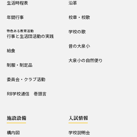
生活時程表
沿革
制服・制定品
委員会・クラブ活動
年間行事
校章・校歌
R8学校通信 巻頭言
特色ある教育活動
学校の歌
行事と生活団活動の実践
学校の歴史・自然
昔の大泉小
給食
沿革
校章・校歌
大泉小の自然便り
制服・制定品
学校の歌
昔の大泉小
委員会・クラブ活動
大泉小の自然便り
R8学校通信 巻頭言
施設設備
施設設備
入試情報
構内図
富浦寮
構内図
学校説明会