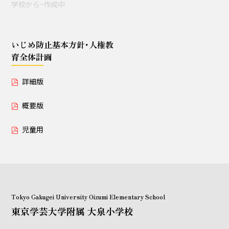
学校からｰ作成中
授業セミナー（教員・学生
対象）
いじめ防止基本方針･人権教
育全体計画
いじめ防止基本方針･人権教育全体計画
詳細版
詳細版
概要版
概要版
児童用
児童用
Tokyo Gakugei University Oizumi Elementary School
東京学芸大学附属 大泉小学校