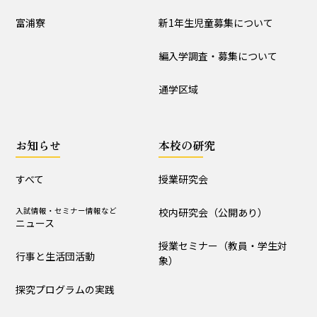
入試情報
富浦寮
新1年生児童募集について
学校説明会
新1年生児童募集について
編入学調査・募集について
編入学調査・募集について
通学区域
通学区域
お知らせ
お知らせ
本校の研究
すべて
入試情報・セミナー情報など
ニュース
すべて
授業研究会
行事と生活団活動
探究プログラムの実践
入試情報・セミナー情報など
校内研究会（公開あり）
ニュース
学校からｰ作成中
授業セミナー（教員・学生対
行事と生活団活動
象）
本校の研究
探究プログラムの実践
授業研究会
校内研究会（公開あり）