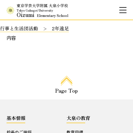
東京学芸大学附属 大泉小学校
Tokyo Gakugei University
Oizumi
Elementary School
行事と生活団活動
2年遠足
お問合せ
アクセス
English
内容
保護者専用ページ
基本情報
Page Top
校長のご挨拶
学校理念
School Policy
附属学校の使命
基本情報
大泉の教育
基本情報
校長のご挨拶
教育目標