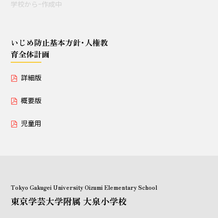
学校からｰ作成中
授業セミナー（教員・学生
対象）
いじめ防止基本方針･人権教
育全体計画
いじめ防止基本方針･人権教育全体計画
詳細版
詳細版
概要版
概要版
児童用
児童用
Tokyo Gakugei University Oizumi Elementary School
東京学芸大学附属 大泉小学校