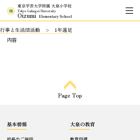
東京学芸大学附属 大泉小学校
Tokyo Gakugei University
Oizumi
Elementary School
行事と生活団活動
1年遠足
お問合せ
アクセス
English
内容
保護者専用ページ
基本情報
Page Top
校長のご挨拶
学校理念
School Policy
附属学校の使命
基本情報
大泉の教育
基本情報
校長のご挨拶
教育目標