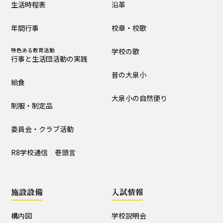
生活時程表
沿革
制服・制定品
委員会・クラブ活動
年間行事
校章・校歌
R8学校通信 巻頭言
特色ある教育活動
学校の歌
行事と生活団活動の実践
学校の歴史・自然
昔の大泉小
給食
沿革
校章・校歌
大泉小の自然便り
制服・制定品
学校の歌
昔の大泉小
委員会・クラブ活動
大泉小の自然便り
R8学校通信 巻頭言
施設設備
施設設備
入試情報
構内図
富浦寮
構内図
学校説明会