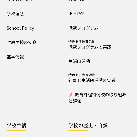
大泉の教育
学校理念
IB・PYP
教育目標
IB・PYP
School Policy
探究プログラム
探究プログラム
特色ある教育活動
探究プログラムの実践
附属学校の使命
特色ある教育活動
探究プログラムの実践
生活団活動
特色ある教育活動
基本情報
行事と生活団活動の実践
生活団活動
教育課程特例校の取り
特色ある教育活動
組みと評価
行事と生活団活動の実践
教育課程特例校の取り組み
学校生活
と評価
生活時程表
年間行事
学校生活
学校の歴史・自然
特色ある教育活動
給食
行事と生活団活動の実践