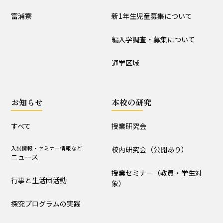
入試情報
富浦寮
新1年生児童募集について
学校説明会
新1年生児童募集について
編入学調査・募集について
編入学調査・募集について
通学区域
通学区域
お知らせ
お知らせ
本校の研究
すべて
入試情報・セミナー情報など
ニュース
すべて
授業研究会
行事と生活団活動
探究プログラムの実践
入試情報・セミナー情報など
校内研究会（公開あり）
ニュース
学校からｰ作成中
授業セミナー（教員・学生対
行事と生活団活動
象）
本校の研究
探究プログラムの実践
授業研究会
校内研究会（公開あり）