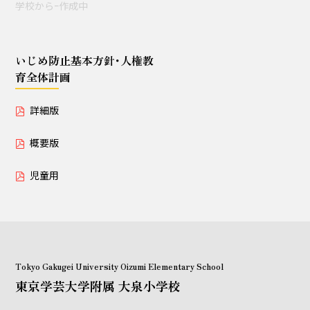
学校からｰ作成中
授業セミナー（教員・学生
対象）
いじめ防止基本方針･人権教
育全体計画
いじめ防止基本方針･人権教育全体計画
詳細版
詳細版
概要版
概要版
児童用
児童用
Tokyo Gakugei University Oizumi Elementary School
東京学芸大学附属 大泉小学校