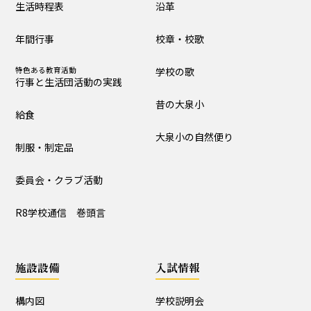
生活時程表
沿革
制服・制定品
委員会・クラブ活動
年間行事
校章・校歌
R8学校通信 巻頭言
特色ある教育活動
学校の歌
行事と生活団活動の実践
学校の歴史・自然
昔の大泉小
給食
沿革
校章・校歌
大泉小の自然便り
制服・制定品
学校の歌
昔の大泉小
委員会・クラブ活動
大泉小の自然便り
R8学校通信 巻頭言
施設設備
施設設備
入試情報
構内図
富浦寮
構内図
学校説明会