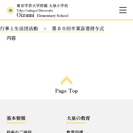
東京学芸大学附属 大泉小学校
Tokyo Gakugei University
Oizumi
Elementary School
行事と生活団活動
第８０回卒業証書授与式
お問合せ
アクセス
English
内容
保護者専用ページ
基本情報
Page Top
校長のご挨拶
学校理念
School Policy
附属学校の使命
基本情報
大泉の教育
基本情報
校長のご挨拶
教育目標