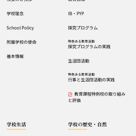
大泉の教育
学校理念
IB・PYP
教育目標
IB・PYP
School Policy
探究プログラム
探究プログラム
特色ある教育活動
探究プログラムの実践
附属学校の使命
特色ある教育活動
探究プログラムの実践
生活団活動
特色ある教育活動
基本情報
行事と生活団活動の実践
生活団活動
教育課程特例校の取り
特色ある教育活動
組みと評価
行事と生活団活動の実践
教育課程特例校の取り組み
学校生活
と評価
生活時程表
年間行事
学校生活
学校の歴史・自然
特色ある教育活動
給食
行事と生活団活動の実践