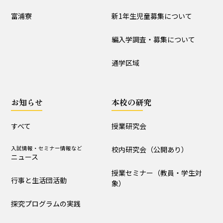
入試情報
富浦寮
新1年生児童募集について
学校説明会
新1年生児童募集について
編入学調査・募集について
編入学調査・募集について
通学区域
通学区域
お知らせ
お知らせ
本校の研究
すべて
入試情報・セミナー情報など
ニュース
すべて
授業研究会
行事と生活団活動
探究プログラムの実践
入試情報・セミナー情報など
校内研究会（公開あり）
ニュース
学校からｰ作成中
授業セミナー（教員・学生対
行事と生活団活動
象）
本校の研究
探究プログラムの実践
授業研究会
校内研究会（公開あり）