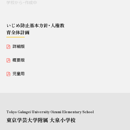
学校からｰ作成中
授業セミナー（教員・学生
対象）
いじめ防止基本方針･人権教
育全体計画
いじめ防止基本方針･人権教育全体計画
詳細版
詳細版
概要版
概要版
児童用
児童用
Tokyo Gakugei University Oizumi Elementary School
東京学芸大学附属 大泉小学校