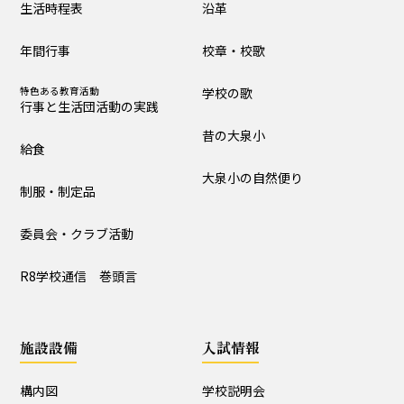
生活時程表
沿革
制服・制定品
委員会・クラブ活動
年間行事
校章・校歌
R8学校通信 巻頭言
特色ある教育活動
学校の歌
行事と生活団活動の実践
学校の歴史・自然
昔の大泉小
給食
沿革
校章・校歌
大泉小の自然便り
制服・制定品
学校の歌
昔の大泉小
委員会・クラブ活動
大泉小の自然便り
R8学校通信 巻頭言
施設設備
施設設備
入試情報
構内図
富浦寮
構内図
学校説明会