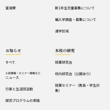
入試情報
富浦寮
新1年生児童募集について
学校説明会
新1年生児童募集について
編入学調査・募集について
編入学調査・募集について
通学区域
通学区域
お知らせ
お知らせ
本校の研究
すべて
入試情報・セミナー情報など
ニュース
すべて
授業研究会
行事と生活団活動
探究プログラムの実践
入試情報・セミナー情報など
校内研究会（公開あり）
ニュース
学校からｰ作成中
授業セミナー（教員・学生対
行事と生活団活動
象）
本校の研究
探究プログラムの実践
授業研究会
校内研究会（公開あり）