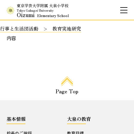
東京学芸大学附属 大泉小学校
Tokyo Gakugei University
Oizumi
Elementary School
行事と生活団活動
教育実地研究
お問合せ
アクセス
English
内容
保護者専用ページ
基本情報
Page Top
校長のご挨拶
学校理念
School Policy
附属学校の使命
基本情報
大泉の教育
基本情報
校長のご挨拶
教育目標