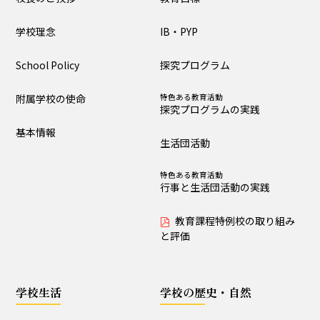
大泉の教育
学校理念
IB・PYP
教育目標
IB・PYP
School Policy
探究プログラム
探究プログラム
特色ある教育活動
探究プログラムの実践
附属学校の使命
特色ある教育活動
探究プログラムの実践
生活団活動
特色ある教育活動
基本情報
行事と生活団活動の実践
生活団活動
教育課程特例校の取り
特色ある教育活動
組みと評価
行事と生活団活動の実践
教育課程特例校の取り組み
学校生活
と評価
生活時程表
年間行事
学校生活
学校の歴史・自然
特色ある教育活動
給食
行事と生活団活動の実践