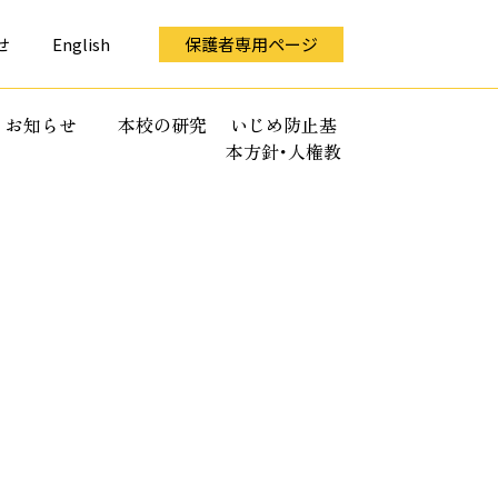
せ
English
保護者専用ページ
お知らせ
本校の研究
いじめ防止基
本方針･人権教
育全体計画