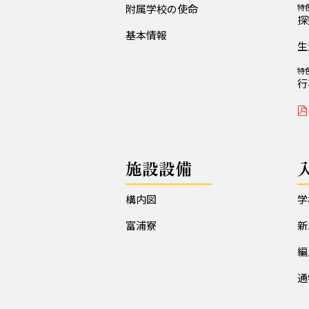
附属学校の使命
特
探
基本情報
生
特
行
施設設備
構内図
学
富浦寮
新
編
通