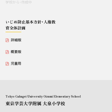
学校からｰ作成中
授業セミナー（教員・学生
対象）
いじめ防止基本方針･人権教
育全体計画
いじめ防止基本方針･人権教育全体計画
詳細版
詳細版
概要版
概要版
児童用
児童用
Tokyo Gakugei University Oizumi Elementary School
東京学芸大学附属 大泉小学校