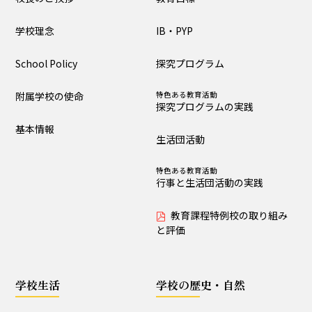
大泉の教育
学校理念
IB・PYP
教育目標
IB・PYP
School Policy
探究プログラム
探究プログラム
特色ある教育活動
探究プログラムの実践
附属学校の使命
特色ある教育活動
探究プログラムの実践
生活団活動
特色ある教育活動
基本情報
行事と生活団活動の実践
生活団活動
教育課程特例校の取り
特色ある教育活動
組みと評価
行事と生活団活動の実践
教育課程特例校の取り組み
学校生活
と評価
生活時程表
年間行事
学校生活
学校の歴史・自然
特色ある教育活動
給食
行事と生活団活動の実践