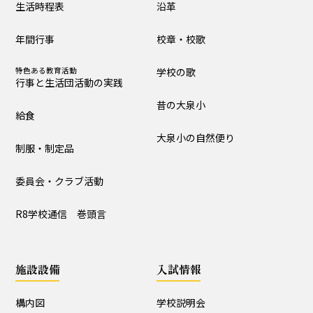
生活時程表
沿革
制服・制定品
委員会・クラブ活動
年間行事
校章・校歌
R8学校通信 巻頭言
特色ある教育活動
学校の歌
行事と生活団活動の実践
学校の歴史・自然
昔の大泉小
給食
沿革
校章・校歌
大泉小の自然便り
制服・制定品
学校の歌
昔の大泉小
委員会・クラブ活動
大泉小の自然便り
R8学校通信 巻頭言
施設設備
施設設備
入試情報
構内図
富浦寮
構内図
学校説明会