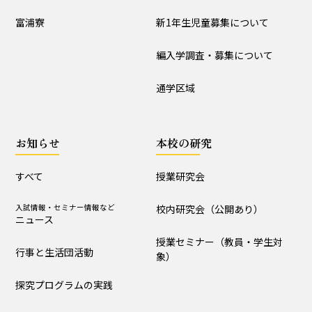
入試情報
富浦寮
新1年生児童募集について
学校説明会
新1年生児童募集について
編入学調査・募集について
編入学調査・募集について
通学区域
通学区域
お知らせ
お知らせ
本校の研究
すべて
入試情報・セミナー情報など
ニュース
すべて
授業研究会
行事と生活団活動
探究プログラムの実践
入試情報・セミナー情報など
校内研究会（公開あり）
ニュース
学校からｰ作成中
授業セミナー（教員・学生対
行事と生活団活動
象）
本校の研究
探究プログラムの実践
授業研究会
校内研究会（公開あり）