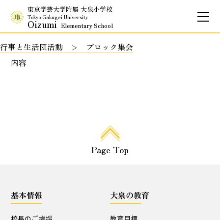
東京学芸大学附属 大泉小学校
Tokyo Gakugei University
Oizumi
Elementary School
行事と生活団活動
ブロック集会
お問合せ
アクセス
English
内容
保護者専用ページ
基本情報
Page Top
校長のご挨拶
学校理念
School Policy
附属学校の使命
基本情報
大泉の教育
基本情報
校長のご挨拶
教育目標