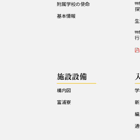
附属学校の使命
特
探
基本情報
生
特
行
施設設備
構内図
学
富浦寮
新
編
通