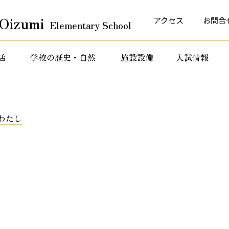
Oizumi
アクセス
お問合
Elementary School
活
学校の歴史・自然
施設設備
入試情報
育活動
特色ある教育活動
特色ある教育活動
わたし