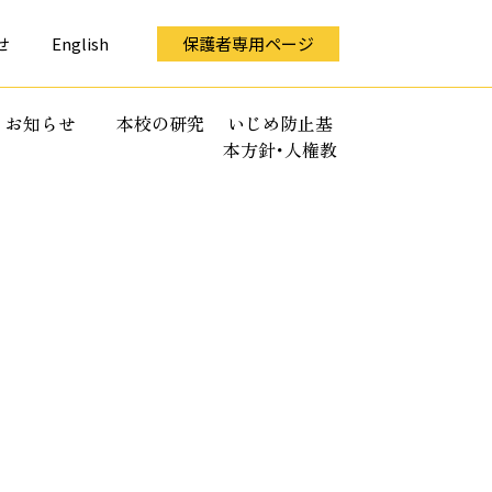
せ
English
保護者専用ページ
お知らせ
本校の研究
いじめ防止基
本方針･人権教
育全体計画