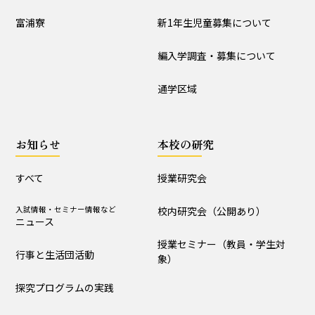
入試情報
富浦寮
新1年生児童募集について
学校説明会
新1年生児童募集について
編入学調査・募集について
編入学調査・募集について
通学区域
通学区域
お知らせ
お知らせ
本校の研究
すべて
入試情報・セミナー情報など
ニュース
すべて
授業研究会
行事と生活団活動
探究プログラムの実践
入試情報・セミナー情報など
校内研究会（公開あり）
ニュース
学校からｰ作成中
授業セミナー（教員・学生対
行事と生活団活動
象）
本校の研究
探究プログラムの実践
授業研究会
校内研究会（公開あり）