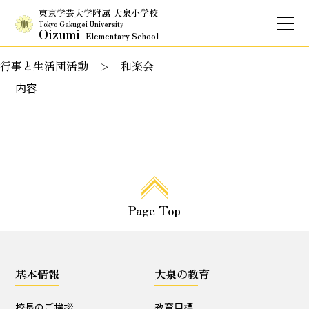
東京学芸大学附属 大泉小学校
Tokyo Gakugei University
Oizumi
Elementary School
行事と生活団活動
和楽会
お問合せ
アクセス
English
内容
保護者専用ページ
基本情報
Page Top
校長のご挨拶
学校理念
School Policy
附属学校の使命
基本情報
大泉の教育
基本情報
校長のご挨拶
教育目標