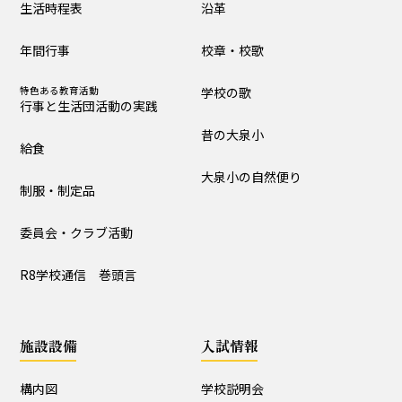
生活時程表
沿革
制服・制定品
委員会・クラブ活動
年間行事
校章・校歌
R8学校通信 巻頭言
特色ある教育活動
学校の歌
行事と生活団活動の実践
学校の歴史・自然
昔の大泉小
給食
沿革
校章・校歌
大泉小の自然便り
制服・制定品
学校の歌
昔の大泉小
委員会・クラブ活動
大泉小の自然便り
R8学校通信 巻頭言
施設設備
施設設備
入試情報
構内図
富浦寮
構内図
学校説明会