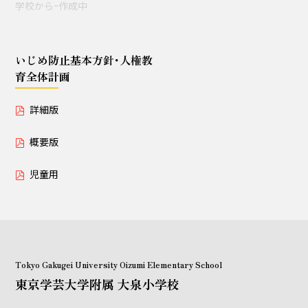
学校からｰ作成中
授業セミナー（教員・学生
対象）
いじめ防止基本方針･人権教
育全体計画
いじめ防止基本方針･人権教育全体計画
詳細版
詳細版
概要版
概要版
児童用
児童用
Tokyo Gakugei University Oizumi Elementary School
東京学芸大学附属 大泉小学校