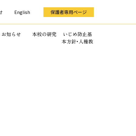
せ
English
保護者専用ページ
お知らせ
本校の研究
いじめ防止基
本方針･人権教
育全体計画