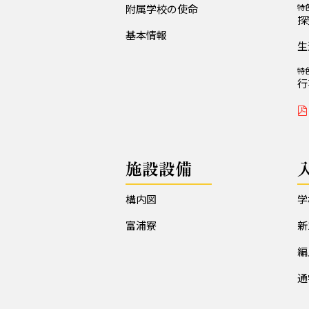
附属学校の使命
特
探
基本情報
生
特
行
施設設備
構内図
学
富浦寮
新
編
通