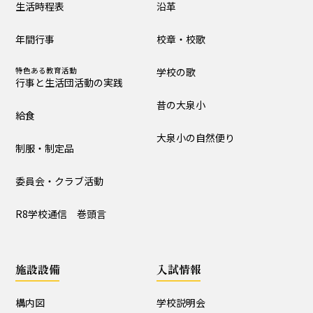
生活時程表
沿革
制服・制定品
委員会・クラブ活動
年間行事
校章・校歌
R8学校通信 巻頭言
特色ある教育活動
学校の歌
行事と生活団活動の実践
学校の歴史・自然
昔の大泉小
給食
沿革
校章・校歌
大泉小の自然便り
制服・制定品
学校の歌
昔の大泉小
委員会・クラブ活動
大泉小の自然便り
R8学校通信 巻頭言
施設設備
施設設備
入試情報
構内図
富浦寮
構内図
学校説明会