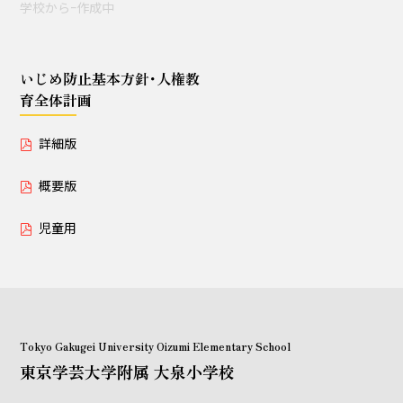
学校からｰ作成中
授業セミナー（教員・学生
対象）
いじめ防止基本方針･人権教
育全体計画
いじめ防止基本方針･人権教育全体計画
詳細版
詳細版
概要版
概要版
児童用
児童用
Tokyo Gakugei University Oizumi Elementary School
東京学芸大学附属 大泉小学校