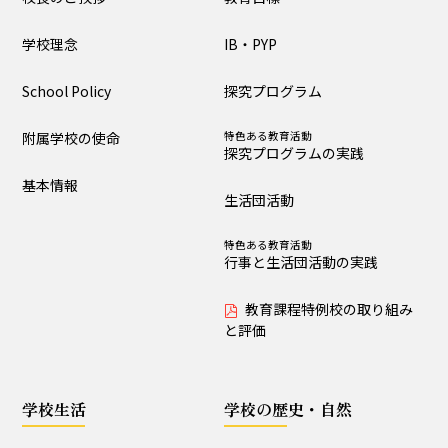
大泉の教育
学校理念
IB・PYP
教育目標
IB・PYP
School Policy
探究プログラム
探究プログラム
特色ある教育活動
探究プログラムの実践
附属学校の使命
特色ある教育活動
探究プログラムの実践
生活団活動
特色ある教育活動
基本情報
行事と生活団活動の実践
生活団活動
教育課程特例校の取り
特色ある教育活動
組みと評価
行事と生活団活動の実践
教育課程特例校の取り組み
学校生活
と評価
生活時程表
年間行事
学校生活
学校の歴史・自然
特色ある教育活動
給食
行事と生活団活動の実践