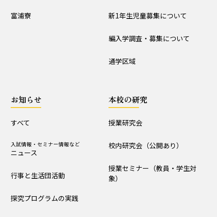
入試情報
富浦寮
新1年生児童募集について
学校説明会
新1年生児童募集について
編入学調査・募集について
編入学調査・募集について
通学区域
通学区域
お知らせ
お知らせ
本校の研究
すべて
入試情報・セミナー情報など
ニュース
すべて
授業研究会
行事と生活団活動
探究プログラムの実践
入試情報・セミナー情報など
校内研究会（公開あり）
ニュース
学校からｰ作成中
授業セミナー（教員・学生対
行事と生活団活動
象）
本校の研究
探究プログラムの実践
授業研究会
校内研究会（公開あり）