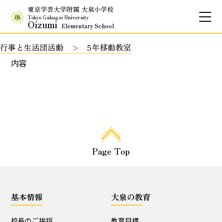
東京学芸大学附属 大泉小学校
Tokyo Gakugei University
Oizumi
Elementary School
行事と生活団活動
5年移動教室
お問合せ
アクセス
English
内容
保護者専用ページ
基本情報
Page Top
校長のご挨拶
学校理念
School Policy
附属学校の使命
基本情報
大泉の教育
基本情報
校長のご挨拶
教育目標