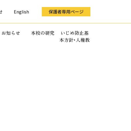
せ
English
保護者専用ページ
お知らせ
本校の研究
いじめ防止基
本方針･人権教
育全体計画