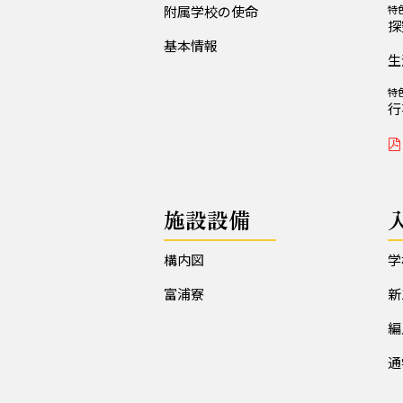
附属学校の使命
特
探
基本情報
生
特
行
施設設備
構内図
学
富浦寮
新
編
通