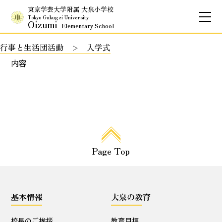
東京学芸大学附属 大泉小学校
Tokyo Gakugei University
Oizumi
Elementary School
行事と生活団活動
入学式
お問合せ
アクセス
English
内容
保護者専用ページ
基本情報
Page Top
校長のご挨拶
学校理念
School Policy
附属学校の使命
基本情報
大泉の教育
基本情報
校長のご挨拶
教育目標