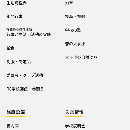
生活時程表
沿革
制服・制定品
委員会・クラブ活動
年間行事
校章・校歌
R8学校通信 巻頭言
特色ある教育活動
学校の歌
行事と生活団活動の実践
学校の歴史・自然
昔の大泉小
給食
沿革
校章・校歌
大泉小の自然便り
制服・制定品
学校の歌
昔の大泉小
委員会・クラブ活動
大泉小の自然便り
R8学校通信 巻頭言
施設設備
施設設備
入試情報
構内図
富浦寮
構内図
学校説明会