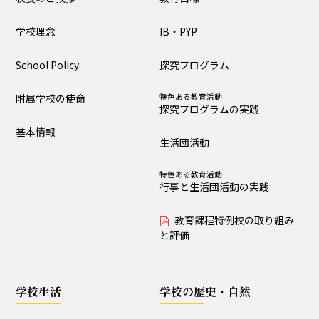
大泉の教育
学校理念
IB・PYP
教育目標
IB・PYP
School Policy
探究プログラム
探究プログラム
特色ある教育活動
探究プログラムの実践
附属学校の使命
特色ある教育活動
探究プログラムの実践
生活団活動
特色ある教育活動
基本情報
行事と生活団活動の実践
生活団活動
教育課程特例校の取り
特色ある教育活動
組みと評価
行事と生活団活動の実践
教育課程特例校の取り組み
学校生活
と評価
生活時程表
年間行事
学校生活
学校の歴史・自然
特色ある教育活動
給食
行事と生活団活動の実践