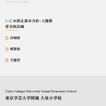
学校からｰ作成中
授業セミナー（教員・学生
対象）
いじめ防止基本方針･人権教
育全体計画
いじめ防止基本方針･人権教育全体計画
詳細版
詳細版
概要版
概要版
児童用
児童用
Tokyo Gakugei University Oizumi Elementary School
東京学芸大学附属 大泉小学校