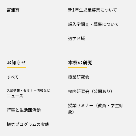
入試情報
富浦寮
新1年生児童募集について
学校説明会
新1年生児童募集について
編入学調査・募集について
編入学調査・募集について
通学区域
通学区域
お知らせ
お知らせ
本校の研究
すべて
入試情報・セミナー情報など
ニュース
すべて
授業研究会
行事と生活団活動
探究プログラムの実践
入試情報・セミナー情報など
校内研究会（公開あり）
ニュース
学校からｰ作成中
授業セミナー（教員・学生対
行事と生活団活動
象）
本校の研究
探究プログラムの実践
授業研究会
校内研究会（公開あり）