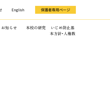
せ
English
保護者専用ページ
お知らせ
本校の研究
いじめ防止基
本方針･人権教
育全体計画