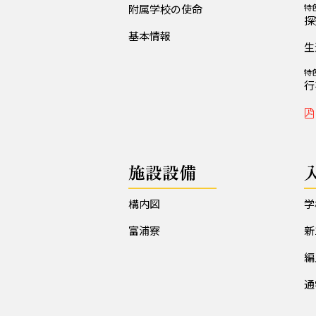
附属学校の使命
特
探
基本情報
生
特
行
施設設備
構内図
学
富浦寮
新
編
通