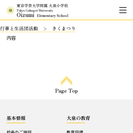
東京学芸大学附属 大泉小学校
Tokyo Gakugei University
Oizumi
Elementary School
行事と生活団活動
きくまつり
お問合せ
アクセス
English
内容
保護者専用ページ
基本情報
Page Top
校長のご挨拶
学校理念
School Policy
附属学校の使命
基本情報
大泉の教育
基本情報
校長のご挨拶
教育目標