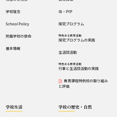
大泉の教育
学校理念
IB・PYP
教育目標
IB・PYP
School Policy
探究プログラム
探究プログラム
特色ある教育活動
探究プログラムの実践
附属学校の使命
特色ある教育活動
探究プログラムの実践
生活団活動
特色ある教育活動
基本情報
行事と生活団活動の実践
生活団活動
教育課程特例校の取り
特色ある教育活動
組みと評価
行事と生活団活動の実践
教育課程特例校の取り組み
学校生活
と評価
生活時程表
年間行事
学校生活
学校の歴史・自然
特色ある教育活動
給食
行事と生活団活動の実践