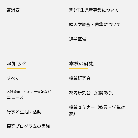
入試情報
富浦寮
新1年生児童募集について
学校説明会
新1年生児童募集について
編入学調査・募集について
編入学調査・募集について
通学区域
通学区域
お知らせ
お知らせ
本校の研究
すべて
入試情報・セミナー情報など
ニュース
すべて
授業研究会
行事と生活団活動
探究プログラムの実践
入試情報・セミナー情報など
校内研究会（公開あり）
ニュース
学校からｰ作成中
授業セミナー（教員・学生対
行事と生活団活動
象）
本校の研究
探究プログラムの実践
授業研究会
校内研究会（公開あり）