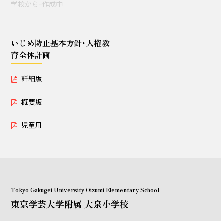
学校からｰ作成中
授業セミナー（教員・学生
対象）
いじめ防止基本方針･人権教
育全体計画
いじめ防止基本方針･人権教育全体計画
詳細版
詳細版
概要版
概要版
児童用
児童用
Tokyo Gakugei University Oizumi Elementary School
東京学芸大学附属 大泉小学校