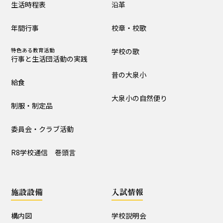
生活時程表
沿革
制服・制定品
委員会・クラブ活動
年間行事
校章・校歌
R8学校通信 巻頭言
特色ある教育活動
学校の歌
行事と生活団活動の実践
学校の歴史・自然
昔の大泉小
給食
沿革
校章・校歌
大泉小の自然便り
制服・制定品
学校の歌
昔の大泉小
委員会・クラブ活動
大泉小の自然便り
R8学校通信 巻頭言
施設設備
施設設備
入試情報
構内図
富浦寮
構内図
学校説明会