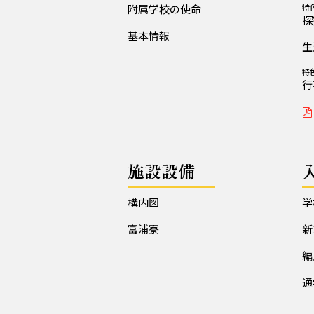
附属学校の使命
特
探
基本情報
生
特
行
施設設備
構内図
学
富浦寮
新
編
通