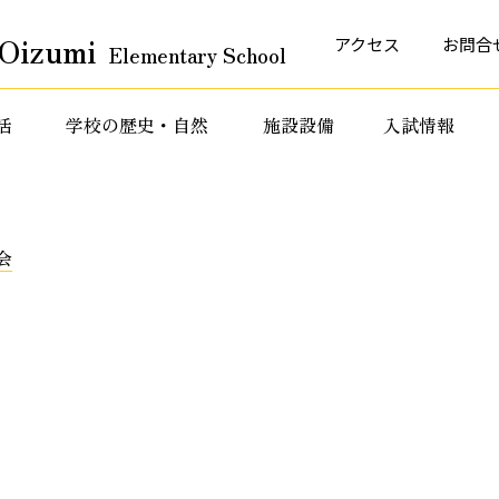
Oizumi
アクセス
お問合
Elementary School
活
学校の歴史・自然
施設設備
入試情報
育活動
特色ある教育活動
特色ある教育活動
会