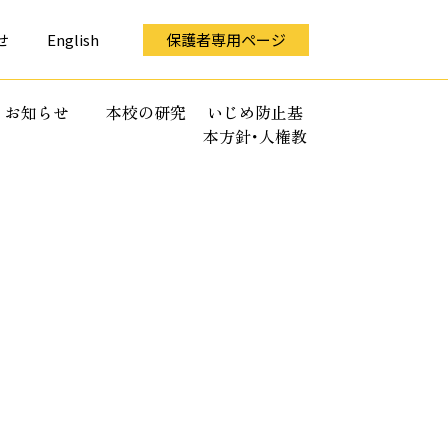
せ
English
保護者専用ページ
お知らせ
本校の研究
いじめ防止基
本方針･人権教
育全体計画