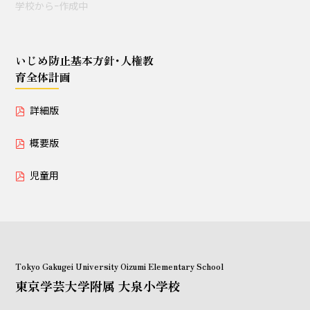
学校からｰ作成中
授業セミナー（教員・学生
対象）
いじめ防止基本方針･人権教
育全体計画
いじめ防止基本方針･人権教育全体計画
詳細版
詳細版
概要版
概要版
児童用
児童用
Tokyo Gakugei University Oizumi Elementary School
東京学芸大学附属 大泉小学校