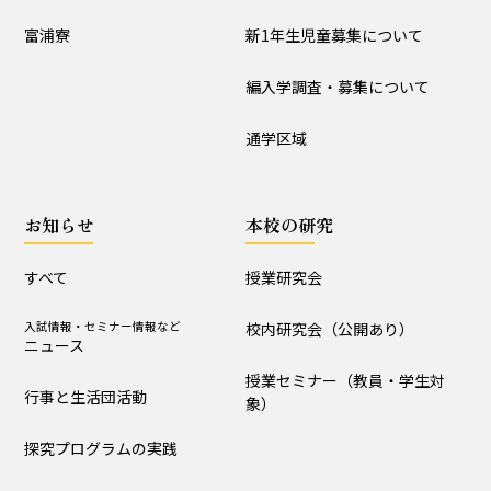
入試情報
富浦寮
新1年生児童募集について
学校説明会
新1年生児童募集について
編入学調査・募集について
編入学調査・募集について
通学区域
通学区域
お知らせ
お知らせ
本校の研究
すべて
入試情報・セミナー情報など
ニュース
すべて
授業研究会
行事と生活団活動
探究プログラムの実践
入試情報・セミナー情報など
校内研究会（公開あり）
ニュース
学校からｰ作成中
授業セミナー（教員・学生対
行事と生活団活動
象）
本校の研究
探究プログラムの実践
授業研究会
校内研究会（公開あり）