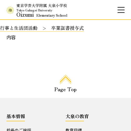
東京学芸大学附属 大泉小学校
Tokyo Gakugei University
Oizumi
Elementary School
行事と生活団活動
卒業証書授与式
お問合せ
アクセス
English
内容
保護者専用ページ
基本情報
Page Top
校長のご挨拶
学校理念
School Policy
附属学校の使命
基本情報
大泉の教育
基本情報
校長のご挨拶
教育目標