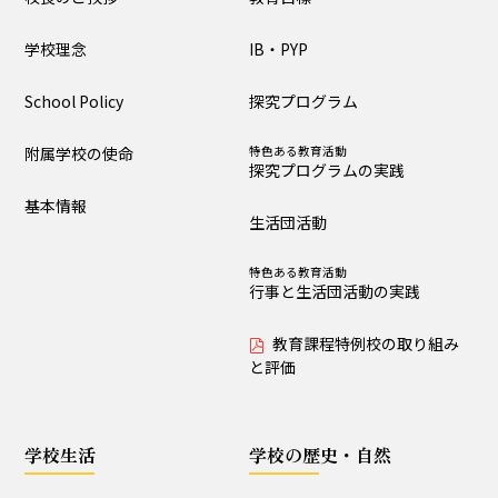
大泉の教育
学校理念
IB・PYP
教育目標
IB・PYP
School Policy
探究プログラム
探究プログラム
特色ある教育活動
探究プログラムの実践
附属学校の使命
特色ある教育活動
探究プログラムの実践
生活団活動
特色ある教育活動
基本情報
行事と生活団活動の実践
生活団活動
教育課程特例校の取り
特色ある教育活動
組みと評価
行事と生活団活動の実践
教育課程特例校の取り組み
学校生活
と評価
生活時程表
年間行事
学校生活
学校の歴史・自然
特色ある教育活動
給食
行事と生活団活動の実践