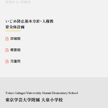
学校からｰ作成中
授業セミナー（教員・学生
対象）
いじめ防止基本方針･人権教
育全体計画
いじめ防止基本方針･人権教育全体計画
詳細版
詳細版
概要版
概要版
児童用
児童用
Tokyo Gakugei University Oizumi Elementary School
東京学芸大学附属 大泉小学校