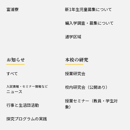
入試情報
富浦寮
新1年生児童募集について
学校説明会
新1年生児童募集について
編入学調査・募集について
編入学調査・募集について
通学区域
通学区域
お知らせ
お知らせ
本校の研究
すべて
入試情報・セミナー情報など
ニュース
すべて
授業研究会
行事と生活団活動
探究プログラムの実践
入試情報・セミナー情報など
校内研究会（公開あり）
ニュース
学校からｰ作成中
授業セミナー（教員・学生対
行事と生活団活動
象）
本校の研究
探究プログラムの実践
授業研究会
校内研究会（公開あり）