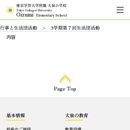
東京学芸大学附属 大泉小学校
Tokyo Gakugei University
Oizumi
Elementary School
行事と生活団活動
3学期第７回生活団活動
お問合せ
アクセス
English
内容
保護者専用ページ
基本情報
Page Top
校長のご挨拶
学校理念
School Policy
附属学校の使命
基本情報
大泉の教育
基本情報
校長のご挨拶
教育目標