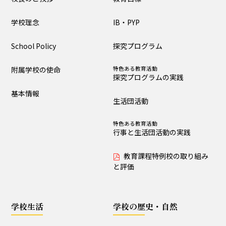
大泉の教育
学校理念
IB・PYP
教育目標
IB・PYP
School Policy
探究プログラム
探究プログラム
特色ある教育活動
探究プログラムの実践
附属学校の使命
特色ある教育活動
探究プログラムの実践
生活団活動
特色ある教育活動
基本情報
行事と生活団活動の実践
生活団活動
教育課程特例校の取り
特色ある教育活動
組みと評価
行事と生活団活動の実践
教育課程特例校の取り組み
学校生活
と評価
生活時程表
年間行事
学校生活
学校の歴史・自然
特色ある教育活動
給食
行事と生活団活動の実践