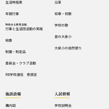
生活時程表
沿革
制服・制定品
委員会・クラブ活動
年間行事
校章・校歌
R8学校通信 巻頭言
特色ある教育活動
学校の歌
行事と生活団活動の実践
学校の歴史・自然
昔の大泉小
給食
沿革
校章・校歌
大泉小の自然便り
制服・制定品
学校の歌
昔の大泉小
委員会・クラブ活動
大泉小の自然便り
R8学校通信 巻頭言
施設設備
施設設備
入試情報
構内図
富浦寮
構内図
学校説明会