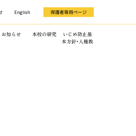
せ
English
保護者専用ページ
お知らせ
本校の研究
いじめ防止基
本方針･人権教
育全体計画