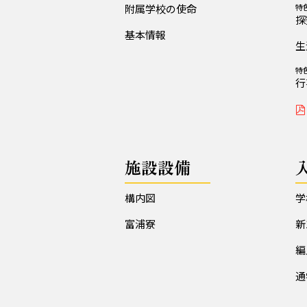
附属学校の使命
特
探
基本情報
生
特
行
施設設備
構内図
学
富浦寮
新
編
通