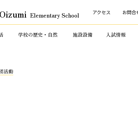
Oizumi
アクセス
お問合
Elementary School
活
学校の歴史・自然
施設設備
入試情報
育活動
特色ある教育活動
特色ある教育活動
団活動