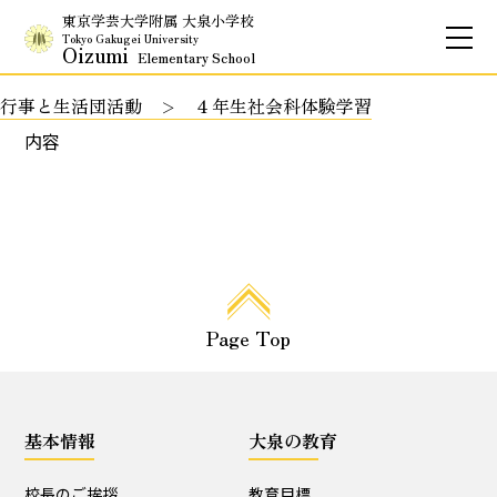
東京学芸大学附属 大泉小学校
Tokyo Gakugei University
Oizumi
Elementary School
行事と生活団活動
４年生社会科体験学習
お問合せ
アクセス
English
内容
保護者専用ページ
基本情報
Page Top
校長のご挨拶
学校理念
School Policy
附属学校の使命
基本情報
大泉の教育
基本情報
校長のご挨拶
教育目標