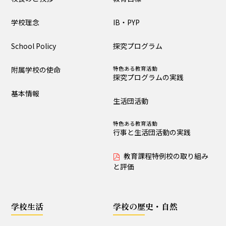
大泉の教育
学校理念
IB・PYP
教育目標
IB・PYP
School Policy
探究プログラム
探究プログラム
特色ある教育活動
探究プログラムの実践
附属学校の使命
特色ある教育活動
探究プログラムの実践
生活団活動
特色ある教育活動
基本情報
行事と生活団活動の実践
生活団活動
教育課程特例校の取り
特色ある教育活動
組みと評価
行事と生活団活動の実践
教育課程特例校の取り組み
学校生活
と評価
生活時程表
年間行事
学校生活
学校の歴史・自然
特色ある教育活動
給食
行事と生活団活動の実践