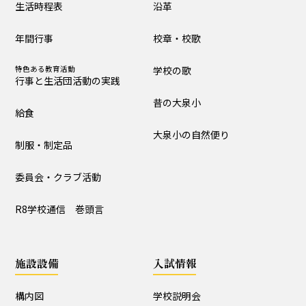
生活時程表
沿革
制服・制定品
委員会・クラブ活動
年間行事
校章・校歌
R8学校通信 巻頭言
特色ある教育活動
学校の歌
行事と生活団活動の実践
学校の歴史・自然
昔の大泉小
給食
沿革
校章・校歌
大泉小の自然便り
制服・制定品
学校の歌
昔の大泉小
委員会・クラブ活動
大泉小の自然便り
R8学校通信 巻頭言
施設設備
施設設備
入試情報
構内図
富浦寮
構内図
学校説明会