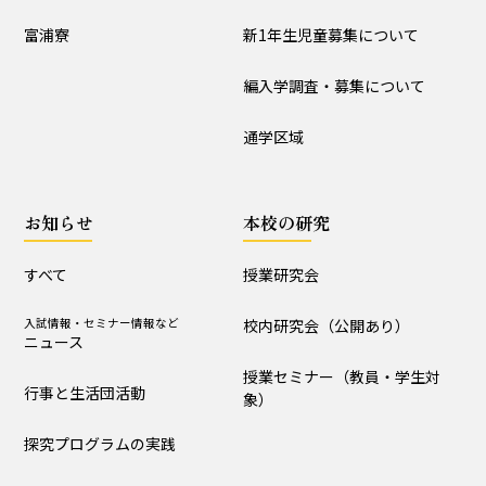
入試情報
富浦寮
新1年生児童募集について
学校説明会
新1年生児童募集について
編入学調査・募集について
編入学調査・募集について
通学区域
通学区域
お知らせ
お知らせ
本校の研究
すべて
入試情報・セミナー情報など
ニュース
すべて
授業研究会
行事と生活団活動
探究プログラムの実践
入試情報・セミナー情報など
校内研究会（公開あり）
ニュース
学校からｰ作成中
授業セミナー（教員・学生対
行事と生活団活動
象）
本校の研究
探究プログラムの実践
授業研究会
校内研究会（公開あり）