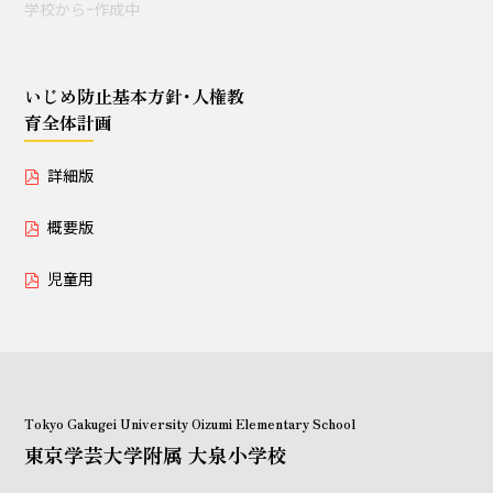
学校からｰ作成中
授業セミナー（教員・学生
対象）
いじめ防止基本方針･人権教
育全体計画
いじめ防止基本方針･人権教育全体計画
詳細版
詳細版
概要版
概要版
児童用
児童用
Tokyo Gakugei University Oizumi Elementary School
東京学芸大学附属 大泉小学校