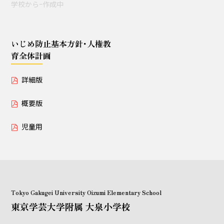
学校からｰ作成中
授業セミナー（教員・学生
対象）
いじめ防止基本方針･人権教
育全体計画
いじめ防止基本方針･人権教育全体計画
詳細版
詳細版
概要版
概要版
児童用
児童用
Tokyo Gakugei University Oizumi Elementary School
東京学芸大学附属 大泉小学校