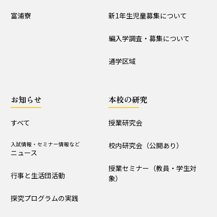
入試情報
富浦寮
新1年生児童募集について
学校説明会
新1年生児童募集について
編入学調査・募集について
編入学調査・募集について
通学区域
通学区域
お知らせ
お知らせ
本校の研究
すべて
入試情報・セミナー情報など
ニュース
すべて
授業研究会
行事と生活団活動
探究プログラムの実践
入試情報・セミナー情報など
校内研究会（公開あり）
ニュース
学校からｰ作成中
授業セミナー（教員・学生対
行事と生活団活動
象）
本校の研究
探究プログラムの実践
授業研究会
校内研究会（公開あり）