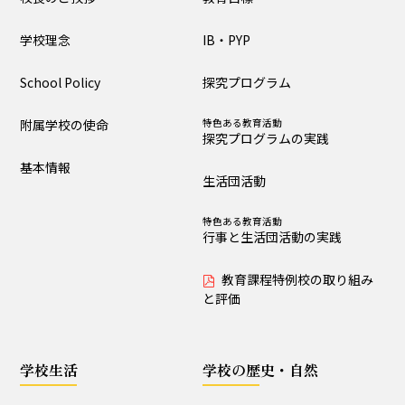
大泉の教育
学校理念
IB・PYP
教育目標
IB・PYP
School Policy
探究プログラム
探究プログラム
特色ある教育活動
探究プログラムの実践
附属学校の使命
特色ある教育活動
探究プログラムの実践
生活団活動
特色ある教育活動
基本情報
行事と生活団活動の実践
生活団活動
教育課程特例校の取り
特色ある教育活動
組みと評価
行事と生活団活動の実践
教育課程特例校の取り組み
学校生活
と評価
生活時程表
年間行事
学校生活
学校の歴史・自然
特色ある教育活動
給食
行事と生活団活動の実践