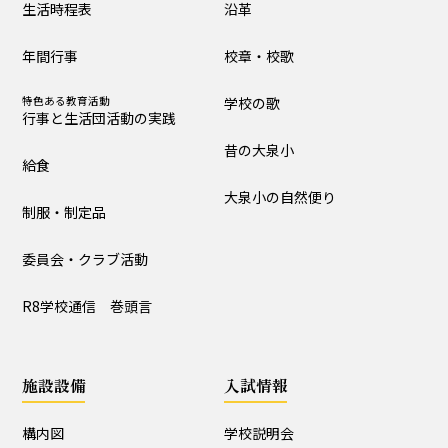
生活時程表
沿革
制服・制定品
委員会・クラブ活動
年間行事
校章・校歌
R8学校通信 巻頭言
特色ある教育活動
学校の歌
行事と生活団活動の実践
学校の歴史・自然
昔の大泉小
給食
沿革
校章・校歌
大泉小の自然便り
制服・制定品
学校の歌
昔の大泉小
委員会・クラブ活動
大泉小の自然便り
R8学校通信 巻頭言
施設設備
施設設備
入試情報
構内図
富浦寮
構内図
学校説明会