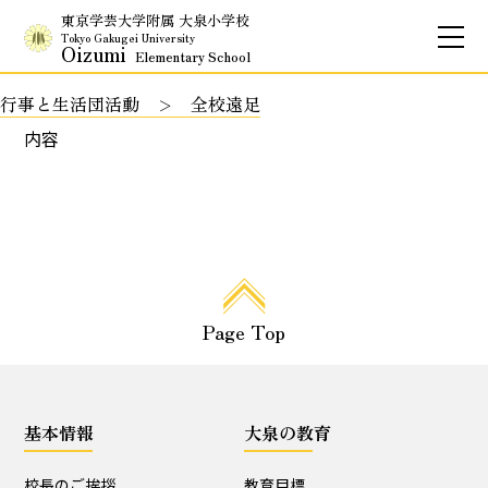
東京学芸大学附属 大泉小学校
Tokyo Gakugei University
Oizumi
Elementary School
行事と生活団活動
全校遠足
お問合せ
アクセス
English
内容
保護者専用ページ
基本情報
Page Top
校長のご挨拶
学校理念
School Policy
附属学校の使命
基本情報
大泉の教育
基本情報
校長のご挨拶
教育目標