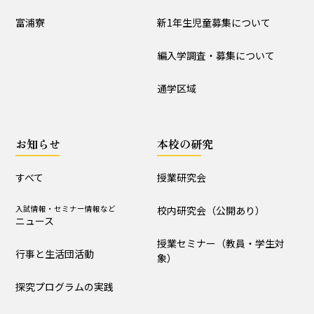
入試情報
富浦寮
新1年生児童募集について
学校説明会
新1年生児童募集について
編入学調査・募集について
編入学調査・募集について
通学区域
通学区域
お知らせ
お知らせ
本校の研究
すべて
入試情報・セミナー情報など
ニュース
すべて
授業研究会
行事と生活団活動
探究プログラムの実践
入試情報・セミナー情報など
校内研究会（公開あり）
ニュース
学校からｰ作成中
授業セミナー（教員・学生対
行事と生活団活動
象）
本校の研究
探究プログラムの実践
授業研究会
校内研究会（公開あり）