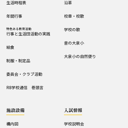
生活時程表
沿革
制服・制定品
委員会・クラブ活動
年間行事
校章・校歌
R8学校通信 巻頭言
特色ある教育活動
学校の歌
行事と生活団活動の実践
学校の歴史・自然
昔の大泉小
給食
沿革
校章・校歌
大泉小の自然便り
制服・制定品
学校の歌
昔の大泉小
委員会・クラブ活動
大泉小の自然便り
R8学校通信 巻頭言
施設設備
施設設備
入試情報
構内図
富浦寮
構内図
学校説明会