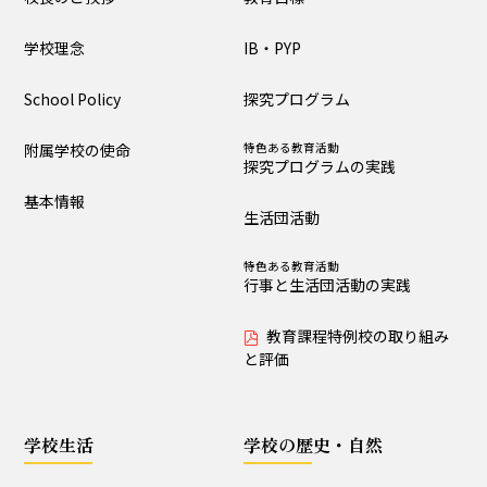
大泉の教育
学校理念
IB・PYP
教育目標
IB・PYP
School Policy
探究プログラム
探究プログラム
特色ある教育活動
探究プログラムの実践
附属学校の使命
特色ある教育活動
探究プログラムの実践
生活団活動
特色ある教育活動
基本情報
行事と生活団活動の実践
生活団活動
教育課程特例校の取り
特色ある教育活動
組みと評価
行事と生活団活動の実践
教育課程特例校の取り組み
学校生活
と評価
生活時程表
年間行事
学校生活
学校の歴史・自然
特色ある教育活動
給食
行事と生活団活動の実践