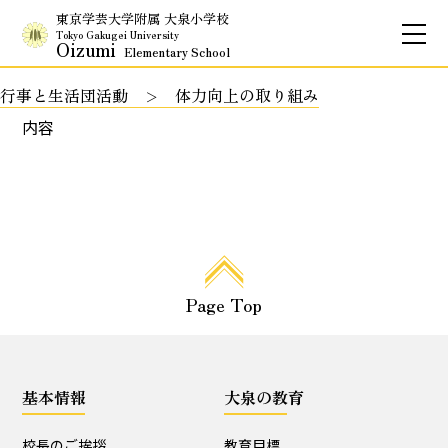
東京学芸大学附属 大泉小学校
Tokyo Gakugei University
Oizumi
Elementary School
行事と生活団活動
体力向上の取り組み
お問合せ
アクセス
English
内容
保護者専用ページ
基本情報
Page Top
校長のご挨拶
学校理念
School Policy
附属学校の使命
基本情報
大泉の教育
基本情報
校長のご挨拶
教育目標