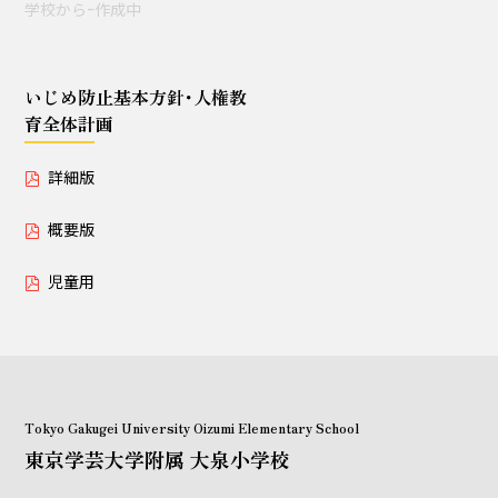
学校からｰ作成中
授業セミナー（教員・学生
対象）
いじめ防止基本方針･人権教
育全体計画
いじめ防止基本方針･人権教育全体計画
詳細版
詳細版
概要版
概要版
児童用
児童用
Tokyo Gakugei University Oizumi Elementary School
東京学芸大学附属 大泉小学校