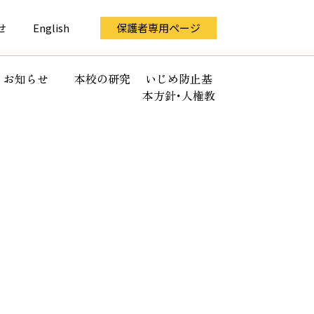
せ
English
保護者専用ページ
お知らせ
本校の研究
いじめ防止基
本方針･人権教
育全体計画