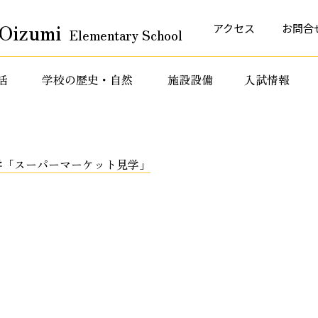
Oizumi
アクセス
お問合
Elementary School
活
学校の歴史・自然
施設設備
入試情報
育活動
特色ある教育活動
特色ある教育活動
学「スーパーマーケット見学」