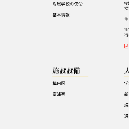
附属学校の使命
特
探
基本情報
生
特
行
施設設備
構内図
学
富浦寮
新
編
通