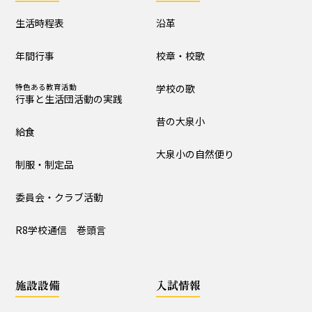
制服・制定品
委員会・クラブ活動
生活時程表
沿革
R8学校通信 巻頭言
年間行事
校章・校歌
特色ある教育活動
学校の歌
学校の歴史・自然
行事と生活団活動の実践
昔の大泉小
沿革
校章・校歌
給食
大泉小の自然便り
学校の歌
昔の大泉小
制服・制定品
大泉小の自然便り
委員会・クラブ活動
R8学校通信 巻頭言
施設設備
構内図
富浦寮
施設設備
入試情報