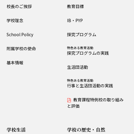
校長のご挨拶
教育目標
大泉の教育
学校理念
IB・PYP
教育目標
IB・PYP
School Policy
探究プログラム
探究プログラム
特色ある教育活動
探究プログラムの実践
附属学校の使命
特色ある教育活動
生活団活動
特色ある教育活動
探究プログラムの実践
行事と生活団活動の実践
基本情報
生活団活動
教育課程特例校の取り
組みと評価
特色ある教育活動
行事と生活団活動の実践
学校生活
教育課程特例校の取り組み
と評価
生活時程表
年間行事
特色ある教育活動
給食
行事と生活団活動の実践
学校生活
学校の歴史・自然