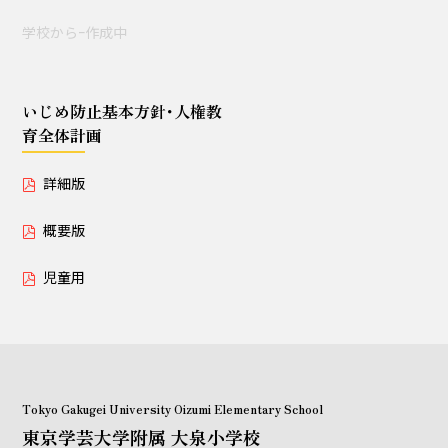
授業セミナー（教員・学生
学校からｰ作成中
対象）
いじめ防止基本方針･人権教
いじめ防止基本方針･人権教育全体計画
育全体計画
詳細版
概要版
詳細版
児童用
概要版
児童用
Tokyo Gakugei University Oizumi Elementary School
東京学芸大学附属 大泉小学校