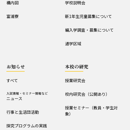
入試情報
構内図
学校説明会
学校説明会
新1年生児童募集について
富浦寮
新1年生児童募集について
編入学調査・募集について
通学区域
編入学調査・募集について
通学区域
お知らせ
すべて
入試情報・セミナー情報など
お知らせ
本校の研究
ニュース
行事と生活団活動
探究プログラムの実践
すべて
授業研究会
学校からｰ作成中
入試情報・セミナー情報など
校内研究会（公開あり）
ニュース
授業セミナー（教員・学生対
本校の研究
行事と生活団活動
象）
探究プログラムの実践
授業研究会
校内研究会（公開あり）