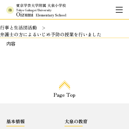
東京学芸大学附属 大泉小学校
Tokyo Gakugei University
Oizumi
Elementary School
行事と生活団活動
お問合せ
アクセス
English
弁護士の方によるいじめ予防の授業を行いました
内容
保護者専用ページ
基本情報
校長のご挨拶
学校理念
Page Top
School Policy
附属学校の使命
基本情報
基本情報
大泉の教育