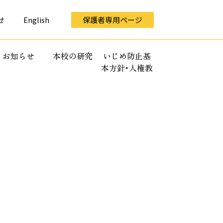
せ
English
保護者専用ページ
お知らせ
本校の研究
いじめ防止基
本方針･人権教
育全体計画