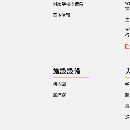
附属学校の使命
特
探
基本情報
生
特
行
施設設備
構内図
学
富浦寮
新
編
通