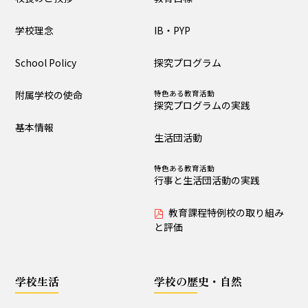
大泉の教育
学校理念
IB・PYP
教育目標
IB・PYP
School Policy
探究プログラム
探究プログラム
特色ある教育活動
探究プログラムの実践
附属学校の使命
特色ある教育活動
探究プログラムの実践
生活団活動
特色ある教育活動
基本情報
行事と生活団活動の実践
生活団活動
教育課程特例校の取り
特色ある教育活動
組みと評価
行事と生活団活動の実践
教育課程特例校の取り組み
学校生活
と評価
生活時程表
年間行事
学校生活
学校の歴史・自然
特色ある教育活動
給食
行事と生活団活動の実践