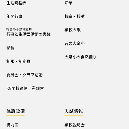
生活時程表
沿革
制服・制定品
委員会・クラブ活動
年間行事
校章・校歌
R8学校通信 巻頭言
特色ある教育活動
学校の歌
行事と生活団活動の実践
学校の歴史・自然
昔の大泉小
給食
沿革
校章・校歌
大泉小の自然便り
制服・制定品
学校の歌
昔の大泉小
委員会・クラブ活動
大泉小の自然便り
R8学校通信 巻頭言
施設設備
施設設備
入試情報
構内図
富浦寮
構内図
学校説明会