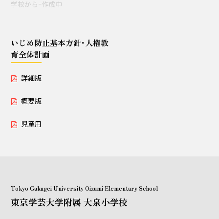
学校からｰ作成中
授業セミナー（教員・学生
対象）
いじめ防止基本方針･人権教
育全体計画
いじめ防止基本方針･人権教育全体計画
詳細版
詳細版
概要版
概要版
児童用
児童用
Tokyo Gakugei University Oizumi Elementary School
東京学芸大学附属 大泉小学校