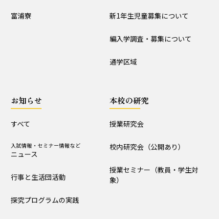
入試情報
富浦寮
新1年生児童募集について
学校説明会
新1年生児童募集について
編入学調査・募集について
編入学調査・募集について
通学区域
通学区域
お知らせ
お知らせ
本校の研究
すべて
入試情報・セミナー情報など
ニュース
すべて
授業研究会
行事と生活団活動
探究プログラムの実践
入試情報・セミナー情報など
校内研究会（公開あり）
ニュース
学校からｰ作成中
授業セミナー（教員・学生対
行事と生活団活動
象）
本校の研究
探究プログラムの実践
授業研究会
校内研究会（公開あり）