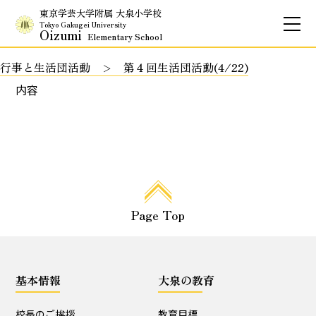
東京学芸大学附属 大泉小学校
Tokyo Gakugei University
Oizumi
Elementary School
行事と生活団活動
第４回生活団活動(4/22)
お問合せ
アクセス
English
内容
保護者専用ページ
基本情報
Page Top
校長のご挨拶
学校理念
School Policy
附属学校の使命
基本情報
大泉の教育
基本情報
校長のご挨拶
教育目標