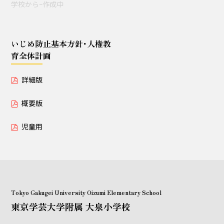
学校からｰ作成中
授業セミナー（教員・学生
対象）
いじめ防止基本方針･人権教
育全体計画
いじめ防止基本方針･人権教育全体計画
詳細版
詳細版
概要版
概要版
児童用
児童用
Tokyo Gakugei University Oizumi Elementary School
東京学芸大学附属 大泉小学校