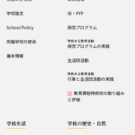
大泉の教育
学校理念
IB・PYP
教育目標
IB・PYP
School Policy
探究プログラム
探究プログラム
特色ある教育活動
探究プログラムの実践
附属学校の使命
特色ある教育活動
探究プログラムの実践
生活団活動
特色ある教育活動
基本情報
行事と生活団活動の実践
生活団活動
教育課程特例校の取り
特色ある教育活動
組みと評価
行事と生活団活動の実践
教育課程特例校の取り組み
学校生活
と評価
生活時程表
年間行事
学校生活
学校の歴史・自然
特色ある教育活動
給食
行事と生活団活動の実践