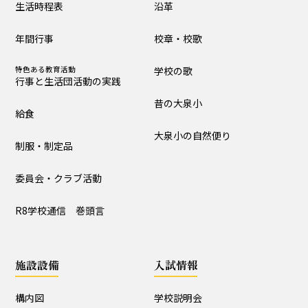
生活時程表
沿革
制服・制定品
委員会・クラブ活動
年間行事
校章・校歌
R8学校通信 巻頭言
特色ある教育活動
学校の歌
行事と生活団活動の実践
学校の歴史・自然
昔の大泉小
給食
沿革
校章・校歌
大泉小の自然便り
制服・制定品
学校の歌
昔の大泉小
委員会・クラブ活動
大泉小の自然便り
R8学校通信 巻頭言
施設設備
施設設備
入試情報
構内図
富浦寮
構内図
学校説明会