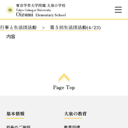
東京学芸大学附属 大泉小学校
Tokyo Gakugei University
Oizumi
Elementary School
行事と生活団活動
第５回生活団活動(4/23)
お問合せ
アクセス
English
内容
保護者専用ページ
基本情報
Page Top
校長のご挨拶
学校理念
School Policy
附属学校の使命
基本情報
大泉の教育
基本情報
校長のご挨拶
教育目標