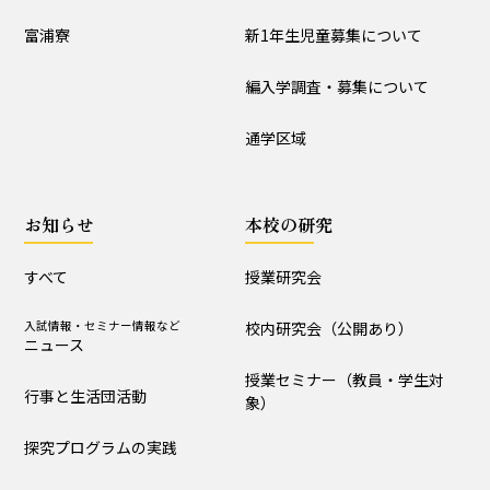
入試情報
富浦寮
新1年生児童募集について
学校説明会
新1年生児童募集について
編入学調査・募集について
編入学調査・募集について
通学区域
通学区域
お知らせ
お知らせ
本校の研究
すべて
入試情報・セミナー情報など
ニュース
すべて
授業研究会
行事と生活団活動
探究プログラムの実践
入試情報・セミナー情報など
校内研究会（公開あり）
ニュース
学校からｰ作成中
授業セミナー（教員・学生対
行事と生活団活動
象）
本校の研究
探究プログラムの実践
授業研究会
校内研究会（公開あり）