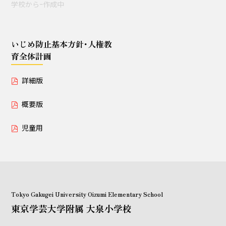
学校からｰ作成中
授業セミナー（教員・学生
対象）
いじめ防止基本方針･人権教
育全体計画
いじめ防止基本方針･人権教育全体計画
詳細版
詳細版
概要版
概要版
児童用
児童用
Tokyo Gakugei University Oizumi Elementary School
東京学芸大学附属 大泉小学校