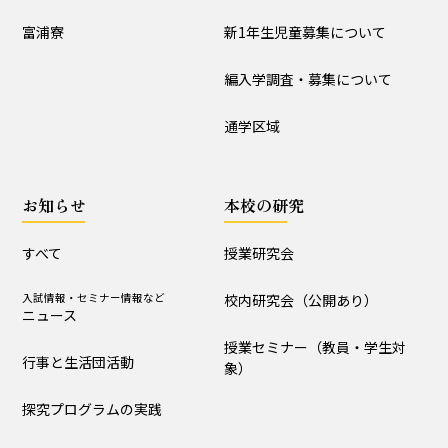
入試情報
富浦寮
新1年生児童募集について
学校説明会
新1年生児童募集について
編入学調査・募集について
編入学調査・募集について
通学区域
通学区域
お知らせ
お知らせ
本校の研究
すべて
入試情報・セミナー情報など
ニュース
すべて
授業研究会
行事と生活団活動
探究プログラムの実践
入試情報・セミナー情報など
校内研究会（公開あり）
ニュース
学校からｰ作成中
授業セミナー（教員・学生対
行事と生活団活動
象）
本校の研究
探究プログラムの実践
授業研究会
校内研究会（公開あり）