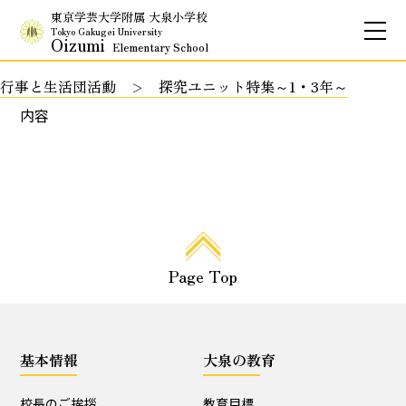
東京学芸大学附属 大泉小学校
Tokyo Gakugei University
Oizumi
Elementary School
行事と生活団活動
探究ユニット特集～1・3年～
お問合せ
アクセス
English
内容
保護者専用ページ
基本情報
Page Top
校長のご挨拶
学校理念
School Policy
附属学校の使命
基本情報
大泉の教育
基本情報
校長のご挨拶
教育目標