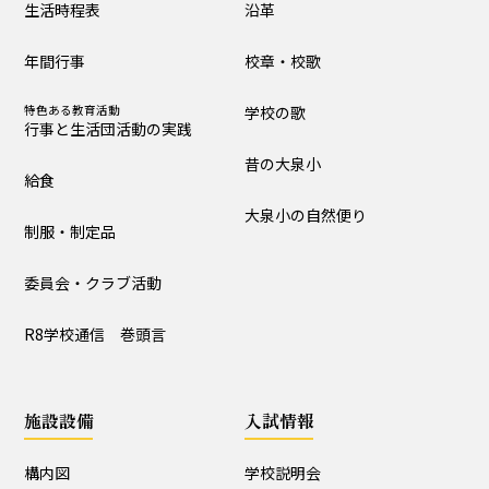
生活時程表
沿革
制服・制定品
委員会・クラブ活動
年間行事
校章・校歌
R8学校通信 巻頭言
特色ある教育活動
学校の歌
行事と生活団活動の実践
学校の歴史・自然
昔の大泉小
給食
沿革
校章・校歌
大泉小の自然便り
制服・制定品
学校の歌
昔の大泉小
委員会・クラブ活動
大泉小の自然便り
R8学校通信 巻頭言
施設設備
施設設備
入試情報
構内図
富浦寮
構内図
学校説明会