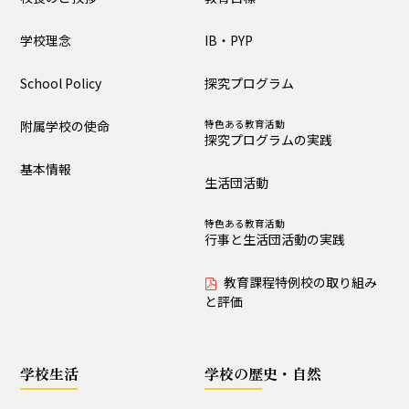
大泉の教育
学校理念
IB・PYP
教育目標
IB・PYP
School Policy
探究プログラム
探究プログラム
特色ある教育活動
探究プログラムの実践
附属学校の使命
特色ある教育活動
探究プログラムの実践
生活団活動
特色ある教育活動
基本情報
行事と生活団活動の実践
生活団活動
教育課程特例校の取り
特色ある教育活動
組みと評価
行事と生活団活動の実践
教育課程特例校の取り組み
学校生活
と評価
生活時程表
年間行事
学校生活
学校の歴史・自然
特色ある教育活動
給食
行事と生活団活動の実践