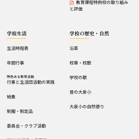
教育課程特例校の取り組み
制服・制定品
委員会・クラブ活動
と評価
R8学校通信 巻頭言
学校生活
学校の歴史・自然
学校の歴史・自然
生活時程表
沿革
沿革
校章・校歌
年間行事
校章・校歌
学校の歌
昔の大泉小
特色ある教育活動
学校の歌
行事と生活団活動の実践
大泉小の自然便り
昔の大泉小
給食
施設設備
大泉小の自然便り
制服・制定品
構内図
富浦寮
委員会・クラブ活動