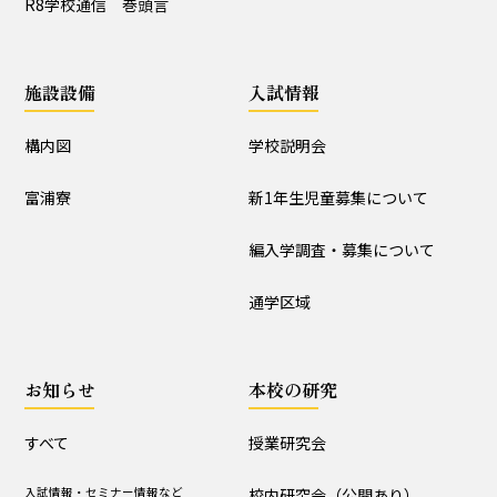
R8学校通信 巻頭言
入試情報
学校説明会
新1年生児童募集について
施設設備
入試情報
編入学調査・募集について
通学区域
構内図
学校説明会
お知らせ
富浦寮
新1年生児童募集について
すべて
入試情報・セミナー情報など
編入学調査・募集について
ニュース
通学区域
行事と生活団活動
探究プログラムの実践
学校からｰ作成中
お知らせ
本校の研究
本校の研究
すべて
授業研究会
授業研究会
校内研究会（公開あり）
入試情報・セミナー情報など
校内研究会（公開あり）