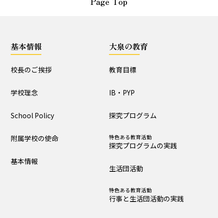
Page Top
大泉の教育
教育目標
IB・PYP
基本情報
大泉の教育
探究プログラム
特色ある教育活動
探究プログラムの実践
校長のご挨拶
教育目標
生活団活動
特色ある教育活動
行事と生活団活動の実践
学校理念
IB・PYP
教育課程特例校の取り
School Policy
探究プログラム
組みと評価
附属学校の使命
特色ある教育活動
探究プログラムの実践
学校生活
基本情報
生活団活動
生活時程表
年間行事
特色ある教育活動
行事と生活団活動の実践
特色ある教育活動
給食
行事と生活団活動の実践