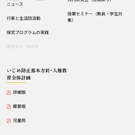
ニュース
授業セミナー（教員・学生
授業セミナー（教員・学生対
対象）
行事と生活団活動
象）
探究プログラムの実践
いじめ防止基本方針･人権教育全体計画
学校からｰ作成中
詳細版
概要版
児童用
いじめ防止基本方針･人権教
育全体計画
詳細版
概要版
児童用