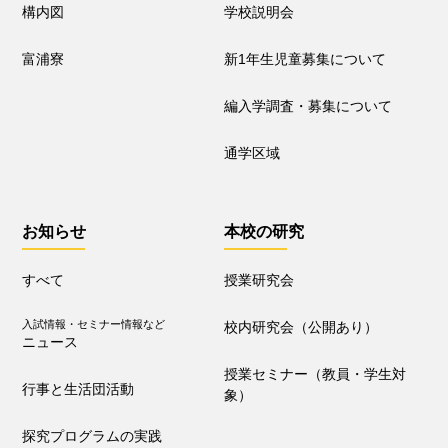
構内図
学校説明会
授業セミナー（教員・学生
対象）
富浦寮
新1年生児童募集について
編入学調査・募集について
いじめ防止基本方針･人権教育全体計画
通学区域
詳細版
概要版
児童用
お知らせ
本校の研究
すべて
授業研究会
入試情報・セミナー情報など
校内研究会（公開あり）
ニュース
授業セミナー（教員・学生対
行事と生活団活動
象）
探究プログラムの実践