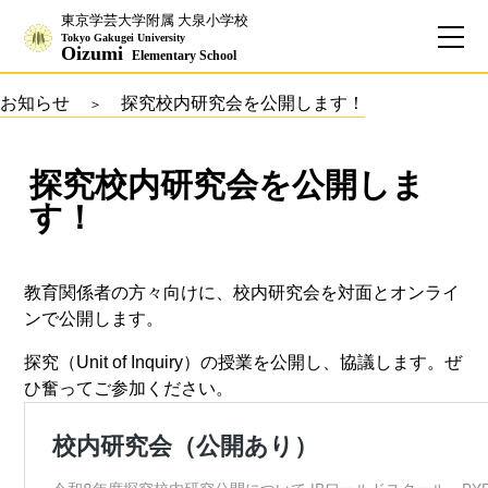
東京学芸大学附属 大泉小学校
Tokyo Gakugei University
Oizumi
Elementary School
お知らせ
探究校内研究会を公開します！
お問合せ
アクセス
English
保護者専用ページ
探究校内研究会を公開しま
す！
教育関係者の方々向けに、校内研究会を対面とオンライ
基本情報
ンで公開します。
校長のご挨拶
学校理念
探究（Unit of Inquiry）の授業を公開し、協議します。ぜ
ひ奮ってご参加ください。
School Policy
附属学校の使命
基本情報