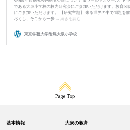
大泉の教育
教育目標
IB・PYP
探究プログラム
特色ある教育活動
探究プログラムの実践
生活団活動
特色ある教育活動
行事と生活団活動の実践
教育課程特例校の取り組み
と評価
学校生活
Page Top
生活時程表
年間行事
特色ある教育活動
給食
基本情報
大泉の教育
行事と生活団活動の実践