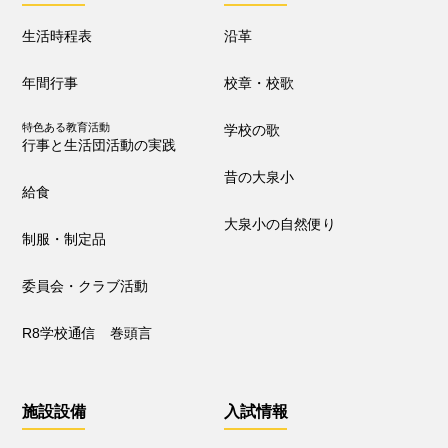
入試情報
生活時程表
沿革
学校説明会
新1年生児童募集について
年間行事
校章・校歌
編入学調査・募集について
通学区域
特色ある教育活動
学校の歌
行事と生活団活動の実践
お知らせ
昔の大泉小
給食
すべて
入試情報・セミナー情報など
大泉小の自然便り
ニュース
制服・制定品
行事と生活団活動
探究プログラムの実践
委員会・クラブ活動
学校からｰ作成中
R8学校通信 巻頭言
本校の研究
施設設備
入試情報
授業研究会
校内研究会（公開あり）