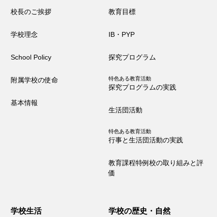
制服・制定品
委員会・クラブ活動
校長のご挨拶
教育目標
R8学校通信 巻頭言
学校理念
IB・PYP
School Policy
探究プログラム
学校の歴史・自然
特色ある教育活動
附属学校の使命
探究プログラムの実践
沿革
校章・校歌
基本情報
学校の歌
昔の大泉小
生活団活動
大泉小の自然便り
特色ある教育活動
行事と生活団活動の実践
教育課程特例校の取り組みと評
施設設備
価
構内図
富浦寮
学校生活
学校の歴史・自然