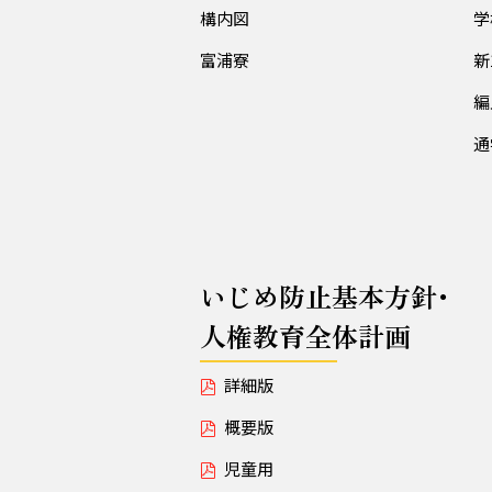
構内図
学
富浦寮
新
編
通
いじめ防止基本方針･
人権教育全体計画
詳細版
概要版
児童用