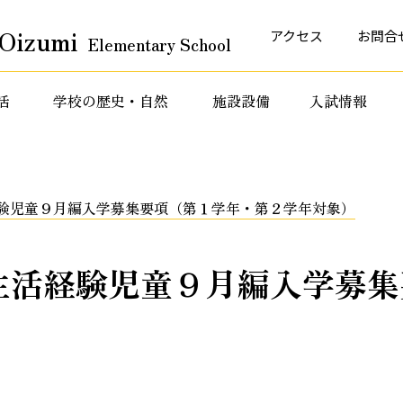
Oizumi
アクセス
お問合
Elementary School
活
学校の歴史・自然
施設設備
入試情報
育活動
特色ある教育活動
特色ある教育活動
験児童９月編入学募集要項（第１学年・第２学年対象）
生活経験児童９月編入学募集