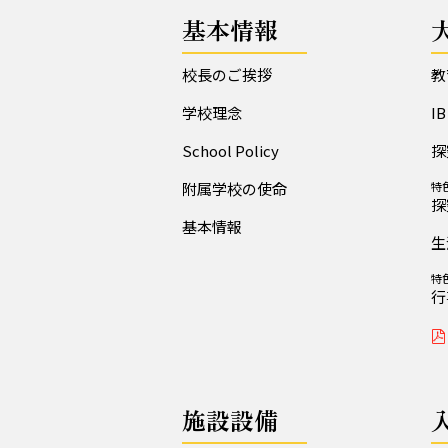
基本情報
校長のご挨拶
教
学校理念
I
School Policy
探
附属学校の使命
特
探
基本情報
生
特
行
施設設備