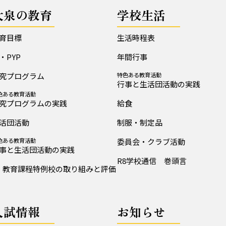
大泉の教育
学校生活
育目標
生活時程表
B・PYP
年間行事
究プログラム
特色ある教育活動
行事と生活団活動の実践
色ある教育活動
究プログラムの実践
給食
活団活動
制服・制定品
色ある教育活動
委員会・クラブ活動
事と生活団活動の実践
R8学校通信 巻頭言
教育課程特例校の取り組みと評価
入試情報
お知らせ