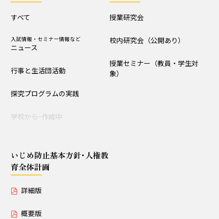
授業セミナー（教員・学生
すべて
授業研究会
対象）
入試情報・セミナー情報など
校内研究会（公開あり）
ニュース
いじめ防止基本方針･人権教育全体計画
授業セミナー（教員・学生対
行事と生活団活動
象）
詳細版
概要版
探究プログラムの実践
児童用
学校からｰ作成中
いじめ防止基本方針･人権教
育全体計画
詳細版
概要版