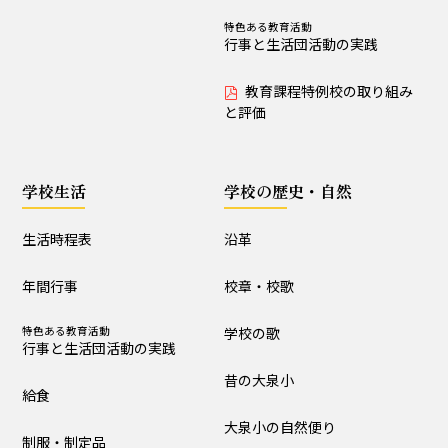
制服・制定品
委員会・クラブ活動
特色ある教育活動
行事と生活団活動の実践
R8学校通信 巻頭言
教育課程特例校の取り組み
と評価
学校の歴史・自然
沿革
校章・校歌
学校生活
学校の歴史・自然
学校の歌
昔の大泉小
生活時程表
沿革
大泉小の自然便り
年間行事
校章・校歌
特色ある教育活動
学校の歌
施設設備
行事と生活団活動の実践
昔の大泉小
構内図
富浦寮
給食
大泉小の自然便り
制服・制定品