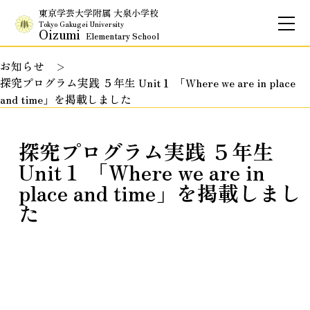
東京学芸大学附属 大泉小学校
Tokyo Gakugei University
Oizumi
Elementary School
お知らせ
お問合せ
アクセス
English
探究プログラム実践 ５年生 Unit１ 「Where we are in place
and time」を掲載しました
保護者専用ページ
探究プログラム実践 ５年生
Unit１ 「Where we are in
place and time」を掲載しまし
基本情報
た
校長のご挨拶
学校理念
School Policy
附属学校の使命
基本情報