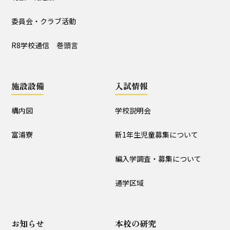
入試情報
委員会・クラブ活動
学校説明会
新1年生児童募集について
R8学校通信 巻頭言
編入学調査・募集について
通学区域
施設設備
入試情報
お知らせ
構内図
学校説明会
すべて
入試情報・セミナー情報など
ニュース
富浦寮
新1年生児童募集について
行事と生活団活動
探究プログラムの実践
編入学調査・募集について
学校からｰ作成中
通学区域
本校の研究
お知らせ
本校の研究
授業研究会
校内研究会（公開あり）