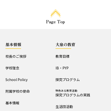
大泉の教育
教育目標
IB・PYP
Page Top
探究プログラム
特色ある教育活動
探究プログラムの実践
生活団活動
特色ある教育活動
基本情報
大泉の教育
行事と生活団活動の実践
校長のご挨拶
教育目標
教育課程特例校の取り
組みと評価
学校理念
IB・PYP
School Policy
探究プログラム
学校生活
附属学校の使命
特色ある教育活動
生活時程表
年間行事
探究プログラムの実践
特色ある教育活動
給食
基本情報
行事と生活団活動の実践
生活団活動