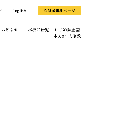
せ
English
保護者専用ページ
お知らせ
本校の研究
いじめ防止基
本方針･人権教
育全体計画