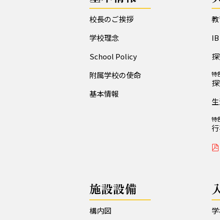
校長のご挨拶
教
学校理念
I
School Policy
探
附属学校の使命
特
探
基本情報
生
特
行
施設設備
構内図
学