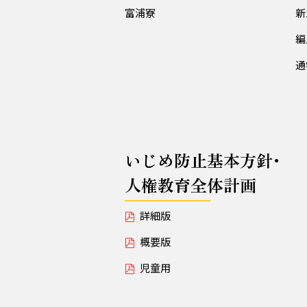
富浦寮
新
編
通
いじめ防止基本方針･
人権教育全体計画
詳細版
概要版
児童用