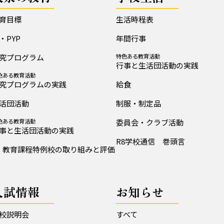
育目標
生活時程表
B・PYP
年間行事
究プログラム
特色ある教育活動
行事と生活団活動の実践
色ある教育活動
究プログラムの実践
給食
活団活動
制服・制定品
色ある教育活動
委員会・クラブ活動
事と生活団活動の実践
R8学校通信 巻頭言
教育課程特例校の取り組みと評価
入試情報
お知らせ
校説明会
すべて