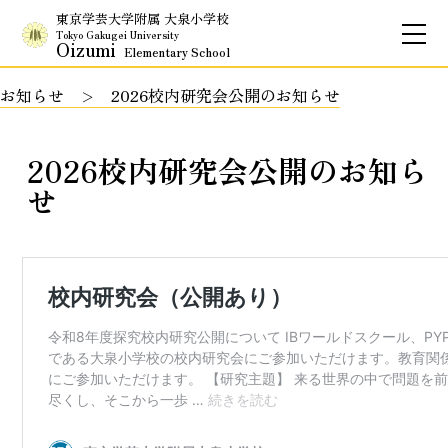
東京学芸大学附属 大泉小学校
Tokyo Gakugei University
Oizumi
Elementary School
お知らせ
2026校内研究会公開のお知らせ
お問合せ
アクセス
English
2026校内研究会公開のお知ら
保護者専用ページ
せ
基本情報
校長のご挨拶
学校理念
School Policy
附属学校の使命
基本情報