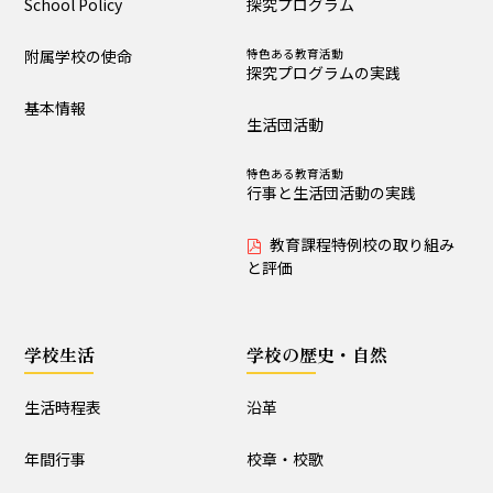
School Policy
探究プログラム
制服・制定品
委員会・クラブ活動
附属学校の使命
特色ある教育活動
R8学校通信 巻頭言
探究プログラムの実践
基本情報
生活団活動
学校の歴史・自然
特色ある教育活動
行事と生活団活動の実践
沿革
校章・校歌
教育課程特例校の取り組み
学校の歌
昔の大泉小
と評価
大泉小の自然便り
学校生活
学校の歴史・自然
施設設備
生活時程表
沿革
構内図
富浦寮
年間行事
校章・校歌