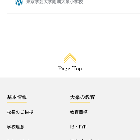
大泉の教育
教育目標
IB・PYP
探究プログラム
特色ある教育活動
探究プログラムの実践
生活団活動
特色ある教育活動
行事と生活団活動の実践
Page Top
教育課程特例校の取り
組みと評価
基本情報
大泉の教育
学校生活
校長のご挨拶
教育目標
生活時程表
年間行事
学校理念
IB・PYP
特色ある教育活動
給食
行事と生活団活動の実践