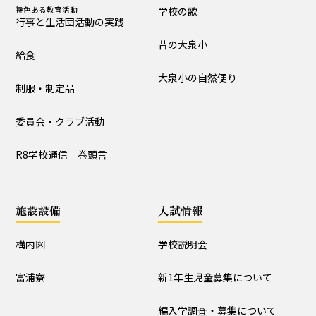
入試情報
特色ある教育活動
学校の歌
行事と生活団活動の実践
学校説明会
新1年生児童募集について
昔の大泉小
給食
編入学調査・募集について
通学区域
大泉小の自然便り
制服・制定品
お知らせ
委員会・クラブ活動
すべて
入試情報・セミナー情報など
R8学校通信 巻頭言
ニュース
行事と生活団活動
探究プログラムの実践
施設設備
入試情報
学校からｰ作成中
構内図
学校説明会
本校の研究
富浦寮
新1年生児童募集について
授業研究会
校内研究会（公開あり）
編入学調査・募集について