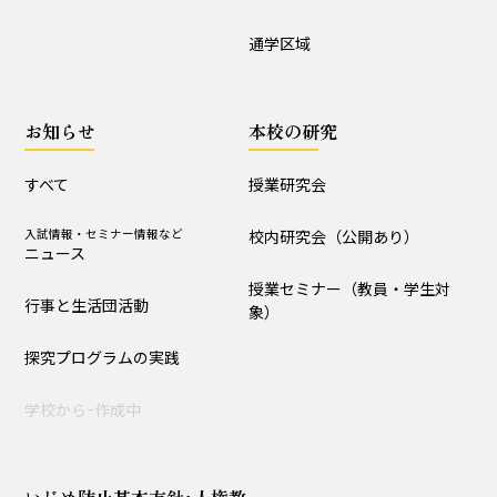
授業セミナー（教員・学生
通学区域
対象）
お知らせ
本校の研究
いじめ防止基本方針･人権教育全体計画
すべて
授業研究会
詳細版
概要版
児童用
入試情報・セミナー情報など
校内研究会（公開あり）
ニュース
授業セミナー（教員・学生対
行事と生活団活動
象）
探究プログラムの実践
学校からｰ作成中