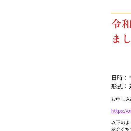
令和
ま
日時：
形式：
お申し込
https://
以下のよ
参会くだ