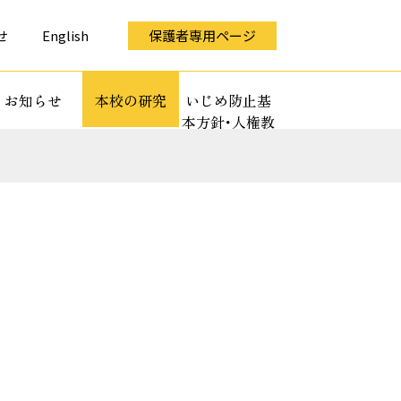
せ
English
保護者専用ページ
お知らせ
本校の研究
いじめ防止基
本方針･人権教
育全体計画