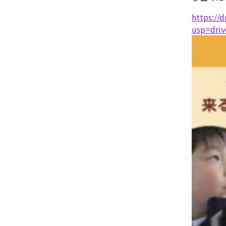
https://
usp=driv