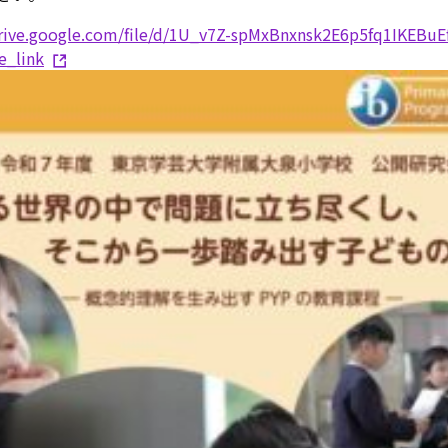
drive.google.com/file/d/1U_v7Z-spMxBnxnsk2E6p5fq1IKEBuE
e_link