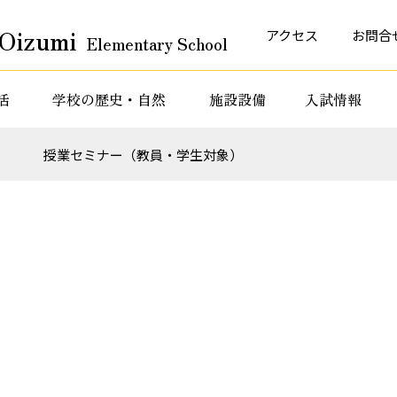
Oizumi
アクセス
お問合
Elementary School
活
学校の歴史・自然
施設設備
入試情報
育活動
特色ある教育活動
特色ある教育活動
）
授業セミナー（教員・学生対象）