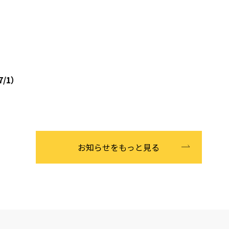
/1）
ナー情報など）
rselves
file No. 3: Risk-takers 挑戦する人
公示）について
お知らせをもっと見る
ナー情報など）
2025年度に行った各学年の探究実践（Unit１～４）をお知ら
ついて情報を公開しました
rner Profile No. 2: Knowledgeable 知識のある人
ナー情報など）