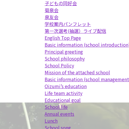
子どもの同好会
菊泉会
泉友会
学校案内パンフレット
第一次選考(抽選）ライブ配信
English Top Page
Basic information (school introduction
Principal greeting
School philosophy
School Policy
Mission of the attached school
Basic information (school management p
Oizumi’s education
Life team activity
Educational goal
School life
Annual events
Lunch
School song