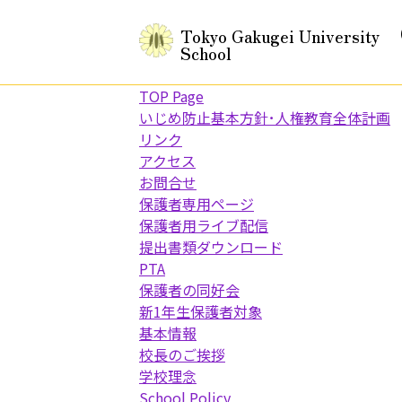
Tokyo Gakugei University
School
TOP Page
いじめ防止基本方針･人権教育全体計画
リンク
アクセス
お問合せ
保護者専用ページ
保護者用ライブ配信
提出書類ダウンロード
PTA
保護者の同好会
新1年生保護者対象
基本情報
校長のご挨拶
学校理念
School Policy