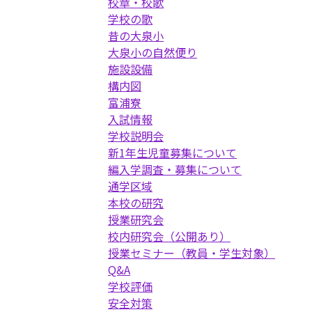
校章・校歌
学校の歌
昔の大泉小
大泉小の自然便り
施設設備
構内図
富浦寮
入試情報
学校説明会
新1年生児童募集について
編入学調査・募集について
通学区域
本校の研究
授業研究会
校内研究会（公開あり）
授業セミナー（教員・学生対象）
Q&A
学校評価
安全対策