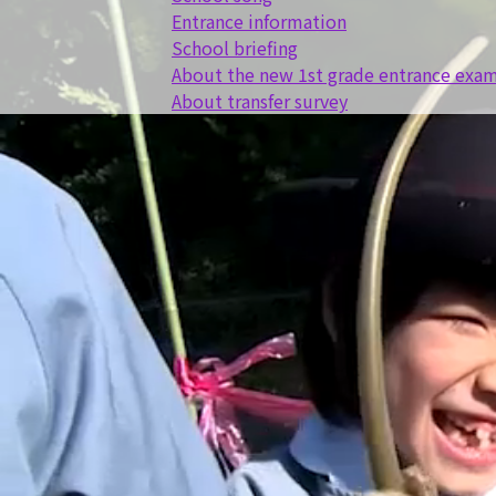
Entrance information
School briefing
About the new 1st grade entrance exa
About transfer survey