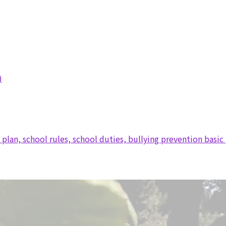
)
lan, school rules, school duties, bullying prevention basic 