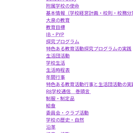
附属学校の使命
基本情報（学校経営計画・校則・校務分
大泉の教育
教育目標
IB・PYP
探究プログラム
特色ある教育活動
探究プログラムの実践
生活団活動
学校生活
生活時程表
年間行事
特色ある教育活動
行事と生活団活動の実
R8学校通信 巻頭言
制服・制定品
給食
委員会・クラブ活動
学校の歴史・自然
沿革