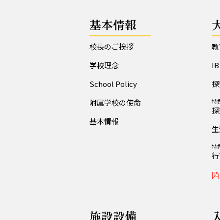
基本情報
校長のご挨拶
教
学校理念
I
School Policy
探
附属学校の使命
特
探
基本情報
生
特
行
施設設備