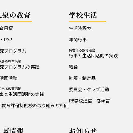
大泉の教育
学校生活
育目標
生活時程表
B・PYP
年間行事
究プログラム
特色ある教育活動
行事と生活団活動の実践
色ある教育活動
究プログラムの実践
給食
活団活動
制服・制定品
色ある教育活動
委員会・クラブ活動
事と生活団活動の実践
R8学校通信 巻頭言
教育課程特例校の取り組みと評価
入試情報
お知らせ