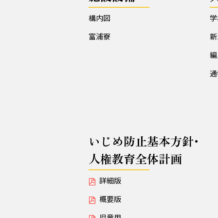
構内図
学
富浦寮
新
編
通
いじめ防止基本方針･
人権教育全体計画
詳細版
概要版
児童用