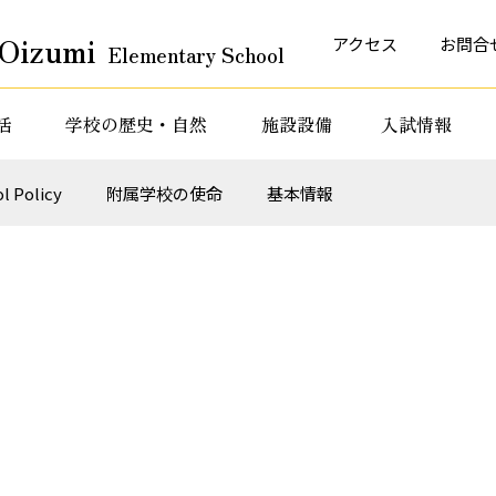
Oizumi
アクセス
お問合
Elementary School
活
学校の歴史・自然
施設設備
入試情報
育活動
特色ある教育活動
特色ある教育活動
l Policy
附属学校の使命
基本情報