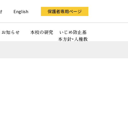
せ
English
保護者専用ページ
お知らせ
本校の研究
いじめ防止基
本方針･人権教
育全体計画