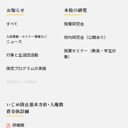
授業セミナー（教員・学生
お知らせ
本校の研究
対象）
すべて
授業研究会
いじめ防止基本方針･人権教育全体計画
入試情報・セミナー情報など
校内研究会（公開あり）
ニュース
詳細版
概要版
授業セミナー（教員・学生対
行事と生活団活動
象）
児童用
探究プログラムの実践
学校からｰ作成中
いじめ防止基本方針･人権教
育全体計画
詳細版