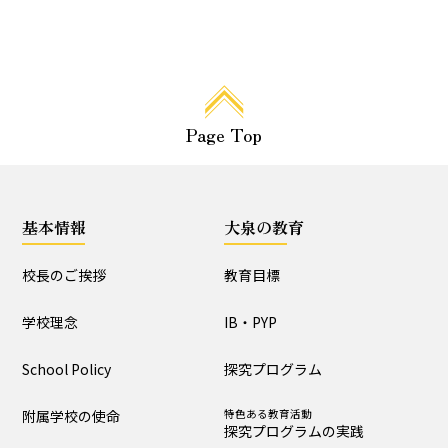
大泉の教育
教育目標
IB・PYP
探究プログラム
特色ある教育活動
Page Top
探究プログラムの実践
生活団活動
特色ある教育活動
行事と生活団活動の実践
基本情報
大泉の教育
教育課程特例校の取り
組みと評価
校長のご挨拶
教育目標
学校理念
学校生活
IB・PYP
School Policy
探究プログラム
生活時程表
年間行事
特色ある教育活動
給食
附属学校の使命
特色ある教育活動
行事と生活団活動の実践
探究プログラムの実践