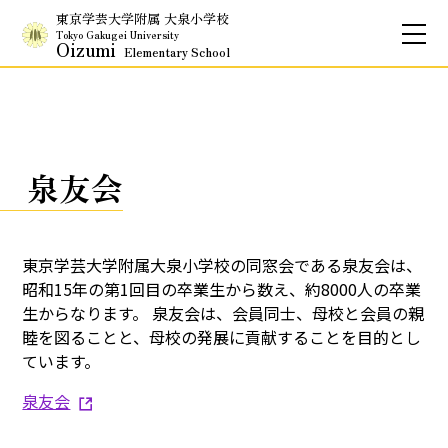
東京学芸大学附属 大泉小学校
Tokyo Gakugei University
Oizumi
Elementary School
お問合せ
アクセス
English
保護者専用ページ
泉友会
東京学芸大学附属大泉小学校の同窓会である泉友会は、
基本情報
昭和15年の第1回目の卒業生から数え、約8000人の卒業
生からなります。 泉友会は、会員同士、母校と会員の親
校長のご挨拶
学校理念
睦を図ることと、母校の発展に貢献することを目的とし
ています。
School Policy
附属学校の使命
泉友会
基本情報