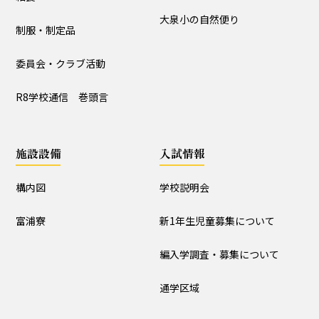
入試情報
大泉小の自然便り
制服・制定品
学校説明会
新1年生児童募集について
委員会・クラブ活動
編入学調査・募集について
通学区域
R8学校通信 巻頭言
お知らせ
施設設備
入試情報
すべて
入試情報・セミナー情報など
ニュース
構内図
学校説明会
行事と生活団活動
探究プログラムの実践
富浦寮
新1年生児童募集について
学校からｰ作成中
編入学調査・募集について
本校の研究
通学区域
授業研究会
校内研究会（公開あり）