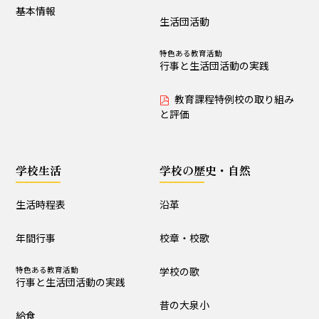
基本情報
制服・制定品
委員会・クラブ活動
生活団活動
R8学校通信 巻頭言
特色ある教育活動
行事と生活団活動の実践
学校の歴史・自然
教育課程特例校の取り組み
と評価
沿革
校章・校歌
学校の歌
昔の大泉小
学校生活
学校の歴史・自然
大泉小の自然便り
生活時程表
沿革
年間行事
校章・校歌
施設設備
特色ある教育活動
学校の歌
構内図
富浦寮
行事と生活団活動の実践
昔の大泉小
給食