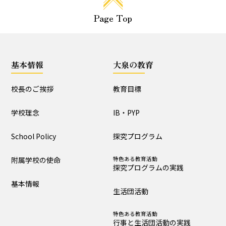
授業セミナー（教員・学生
Page Top
対象）
いじめ防止基本方針･人権教育全体計画
基本情報
大泉の教育
詳細版
概要版
校長のご挨拶
教育目標
児童用
学校理念
IB・PYP
School Policy
探究プログラム
附属学校の使命
特色ある教育活動
探究プログラムの実践
基本情報
生活団活動
特色ある教育活動
行事と生活団活動の実践