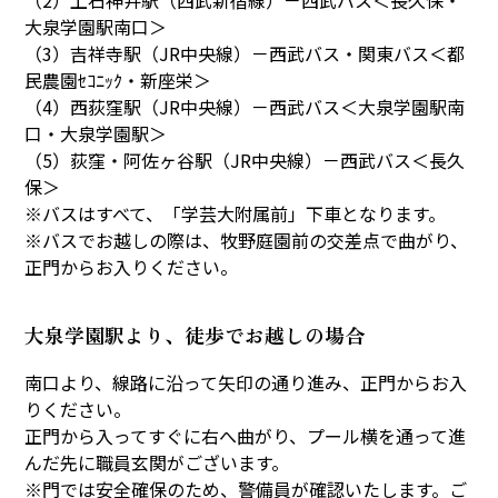
（2）上石神井駅（西武新宿線）－西武バス＜長久保・
大泉学園駅南口＞
制服・制定品
委員会・クラブ活動
（3）吉祥寺駅（JR中央線）－西武バス・関東バス＜都
R8学校通信 巻頭言
民農園ｾｺﾆｯｸ・新座栄＞
（4）西荻窪駅（JR中央線）－西武バス＜大泉学園駅南
口・大泉学園駅＞
学校の歴史・自然
（5）荻窪・阿佐ヶ谷駅（JR中央線）－西武バス＜長久
保＞
沿革
校章・校歌
※バスはすべて、「学芸大附属前」下車となります。
※バスでお越しの際は、牧野庭園前の交差点で曲がり、
学校の歌
昔の大泉小
正門からお入りください。
大泉小の自然便り
大泉学園駅より、徒歩でお越しの場合
施設設備
南口より、線路に沿って矢印の通り進み、正門からお入
りください。
構内図
富浦寮
正門から入ってすぐに右へ曲がり、プール横を通って進
んだ先に職員玄関がございます。
※門では安全確保のため、警備員が確認いたします。ご