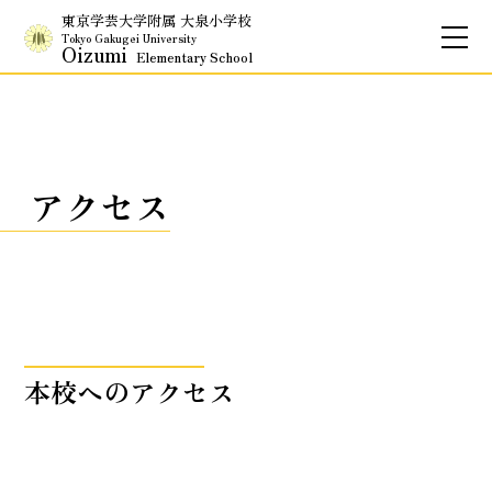
東京学芸大学附属 大泉小学校
Tokyo Gakugei University
Oizumi
Elementary School
お問合せ
アクセス
English
保護者専用ページ
アクセス
基本情報
校長のご挨拶
学校理念
本校へのアクセス
School Policy
附属学校の使命
基本情報