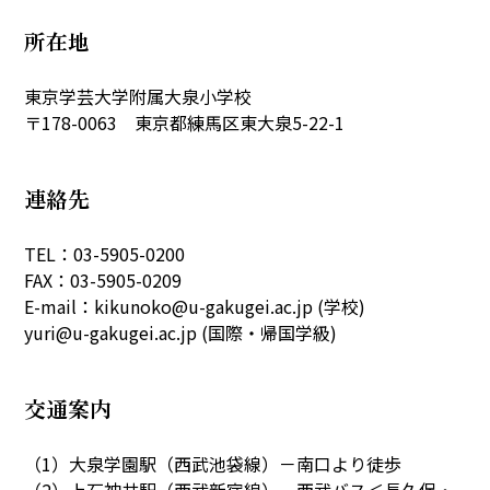
大泉の教育
所在地
教育目標
IB・PYP
東京学芸大学附属大泉小学校
〒178-0063 東京都練馬区東大泉5-22-1
探究プログラム
特色ある教育活動
探究プログラムの実践
生活団活動
特色ある教育活動
連絡先
行事と生活団活動の実践
TEL：03-5905-0200
教育課程特例校の取り
組みと評価
FAX：03-5905-0209
E-mail：kikunoko@u-gakugei.ac.jp (学校)
yuri@u-gakugei.ac.jp (国際・帰国学級)
学校生活
交通案内
生活時程表
年間行事
特色ある教育活動
給食
（1）大泉学園駅（西武池袋線）－南口より徒歩
行事と生活団活動の実践