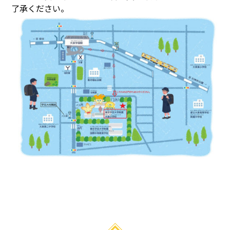
入試情報
了承ください。
学校説明会
新1年生児童募集について
編入学調査・募集について
通学区域
お知らせ
すべて
入試情報・セミナー情報など
ニュース
行事と生活団活動
探究プログラムの実践
学校からｰ作成中
本校の研究
授業研究会
校内研究会（公開あり）