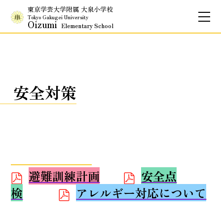
東京学芸大学附属 大泉小学校
Tokyo Gakugei University
Oizumi
Elementary School
お問合せ
アクセス
English
保護者専用ページ
安全対策
基本情報
校長のご挨拶
学校理念
避難訓練計画
安全点
School Policy
附属学校の使命
検
アレルギー対応について
基本情報