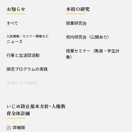
授業セミナー（教員・学生
お知らせ
本校の研究
対象）
すべて
授業研究会
いじめ防止基本方針･人権教育全体計画
入試情報・セミナー情報など
校内研究会（公開あり）
ニュース
詳細版
概要版
授業セミナー（教員・学生対
行事と生活団活動
象）
児童用
探究プログラムの実践
学校からｰ作成中
いじめ防止基本方針･人権教
育全体計画
詳細版