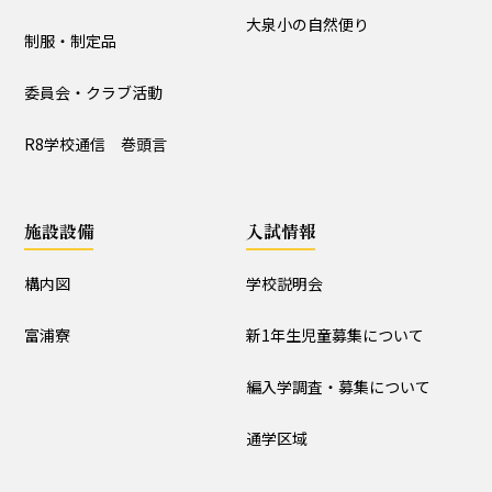
入試情報
大泉小の自然便り
制服・制定品
学校説明会
新1年生児童募集について
委員会・クラブ活動
編入学調査・募集について
通学区域
R8学校通信 巻頭言
お知らせ
施設設備
入試情報
すべて
入試情報・セミナー情報など
ニュース
構内図
学校説明会
行事と生活団活動
探究プログラムの実践
富浦寮
新1年生児童募集について
学校からｰ作成中
編入学調査・募集について
本校の研究
通学区域
授業研究会
校内研究会（公開あり）