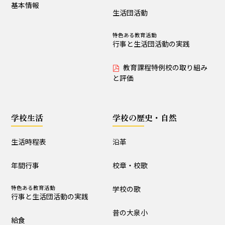
基本情報
制服・制定品
委員会・クラブ活動
生活団活動
R8学校通信 巻頭言
特色ある教育活動
行事と生活団活動の実践
学校の歴史・自然
教育課程特例校の取り組み
と評価
沿革
校章・校歌
学校の歌
昔の大泉小
学校生活
学校の歴史・自然
大泉小の自然便り
生活時程表
沿革
年間行事
校章・校歌
施設設備
特色ある教育活動
学校の歌
構内図
富浦寮
行事と生活団活動の実践
昔の大泉小
給食