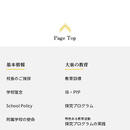
大泉の教育
教育目標
IB・PYP
探究プログラム
特色ある教育活動
Page Top
探究プログラムの実践
生活団活動
特色ある教育活動
行事と生活団活動の実践
基本情報
大泉の教育
教育課程特例校の取り
組みと評価
校長のご挨拶
教育目標
学校理念
IB・PYP
学校生活
School Policy
探究プログラム
生活時程表
年間行事
附属学校の使命
特色ある教育活動
特色ある教育活動
給食
探究プログラムの実践
行事と生活団活動の実践