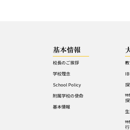
基本情報
校長のご挨拶
教
学校理念
I
School Policy
探
附属学校の使命
特
探
基本情報
生
特
行