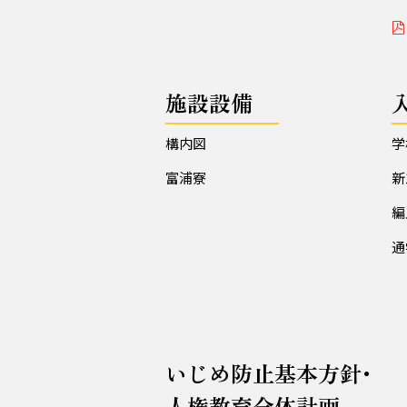
施設設備
構内図
学
富浦寮
新
編
通
いじめ防止基本方針･
人権教育全体計画